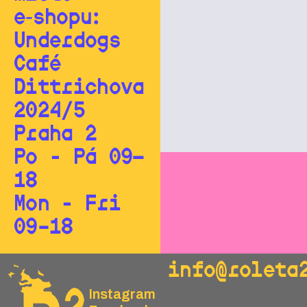
e‑shopu:
Underdogs
Café
Dittrichova
2024/5
Praha 2
Po - Pá 09—
18
Mon - Fri
09–18
info@roleta
Instagram