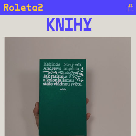
Roleta2
KNIHY