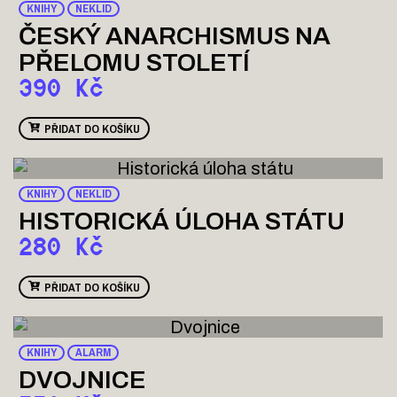
KNIHY
NEKLID
ČESKÝ ANARCHISMUS NA
PŘELOMU STOLETÍ
390
Kč
PŘIDAT DO KOŠÍKU
KNIHY
NEKLID
HISTORICKÁ ÚLOHA STÁTU
280
Kč
PŘIDAT DO KOŠÍKU
KNIHY
ALARM
DVOJNICE