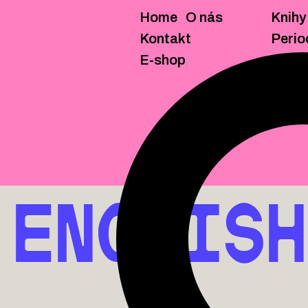
Home
O nás
Knihy
KNIHY
BROŽURY
ZINY/M
Kontakt
Perio
E-shop
ENGLISH