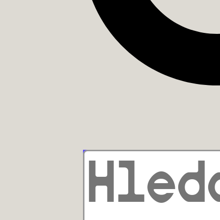
KNIHY
CENTRÁLA
ENGLISH
WAGE SLAVES
499
Kč
PŘIDAT DO KOŠÍKU