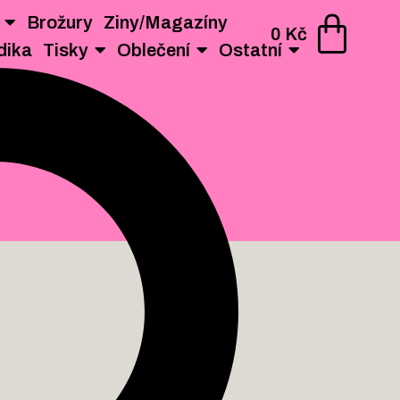
Brožury
Ziny/Magazíny
AGAZÍNY
PERIODIKA
TISKY
OBLEČENÍ
OSTATNÍ
0
Kč
dika
Tisky
Oblečení
Ostatní