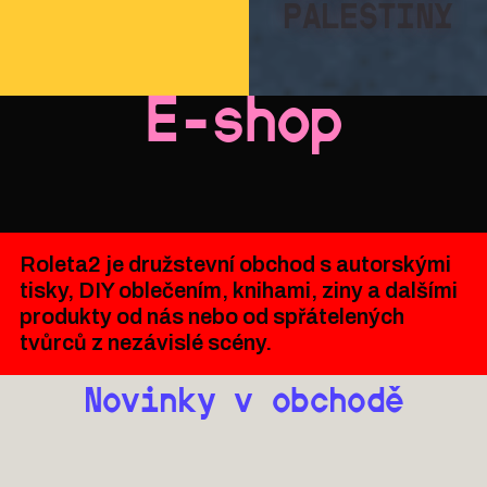
PALESTINY
E-shop
Roleta2 je družstevní obchod s autorskými
tisky, DIY oblečením, knihami, ziny a dalšími
produkty od nás nebo od spřátelených
tvůrců z nezávislé scény.
Novinky v obchodě