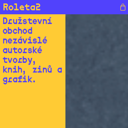
Roleta2
Družstevní
obchod
nezávislé
autorské
tvorby,
knih, zinů a
grafik.