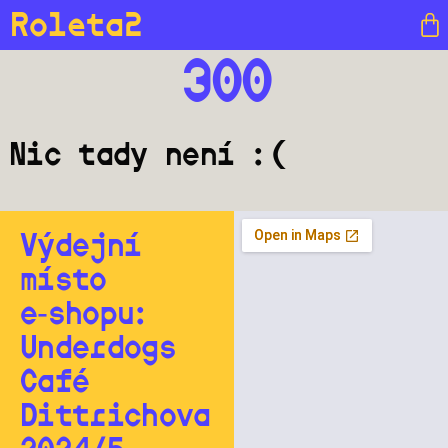
Roleta2
300
Nic tady není :(
Výdejní
místo
e‑shopu:
Underdogs
Café
Dittrichova