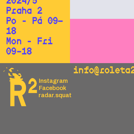
2024/5
Praha 2
Po - Pá 09—
18
Mon - Fri
09–18
info@roleta
Instagram
Facebook
radar.squat