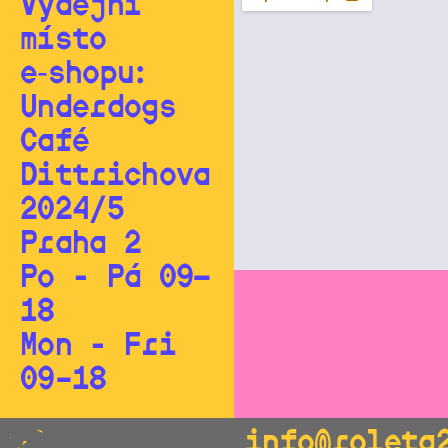
Výdejní
místo
e‑shopu:
Underdogs
Café
Dittrichova
2024/5
Praha 2
Po - Pá 09—
18
Mon - Fri
09–18
info@roleta