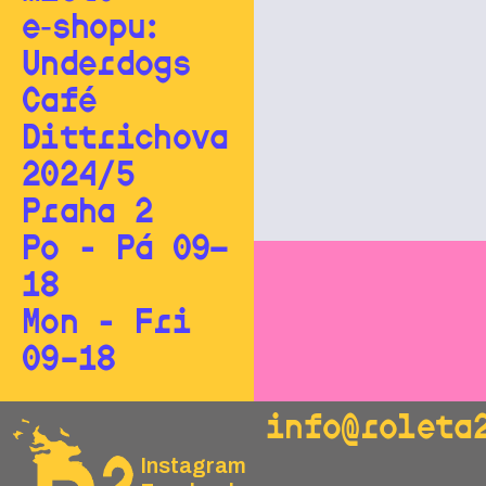
e‑shopu:
Underdogs
Café
Dittrichova
2024/5
Praha 2
Po - Pá 09—
18
Mon - Fri
09–18
info@roleta
Instagram