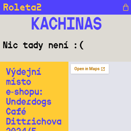
Roleta2
KACHINAS
Nic tady není :(
Výdejní
místo
e‑shopu:
Underdogs
Café
Dittrichova