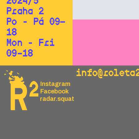
2024/5
Praha 2
Po - Pá 09—
18
Mon - Fri
09–18
info@roleta
Instagram
Facebook
radar.squat