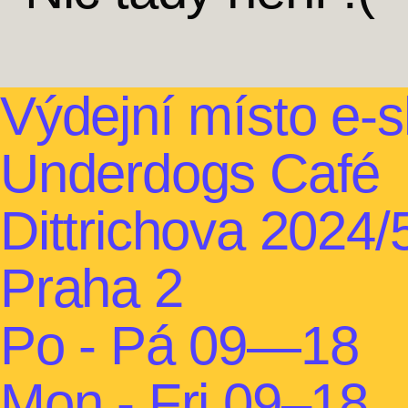
Výdejní místo e‑
Underdogs Café
Dittrichova 2024/
Praha 2
Po - Pá 09—18
Mon - Fri 09–18