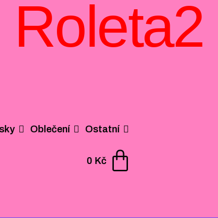
Roleta2
isky
Oblečení
Ostatní
0
Kč