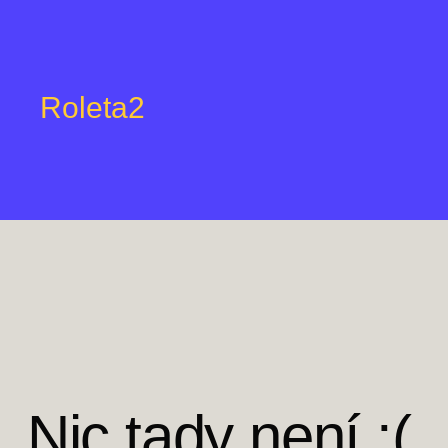
Roleta2
Nic tady není :(