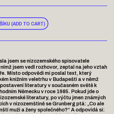
ŠÍKU (ADD TO CART)
čísla jsem se nizozemského spisovatele
nímž jsem vedl rozhovor, zeptal na jeho vztah
ře. Místo odpovědi mi poslal text, který
kém knižním veletrhu v Budapešti a v němž
 postavení literatury v současném světě k
chodním Německu v roce 1985. Pokud jde o
izozemské literatury, po výčtu jmen známých
cích v nizozemštině se Grunberg ptá: „Co ale
emští muži a ženy společného?“ A odpovídá si: