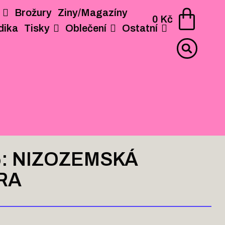
Brožury
Ziny/Magazíny
AGAZÍNY
PERIODIKA
TISKY
OBLEČENÍ
OSTATNÍ
0
Kč
dika
Tisky
Oblečení
Ostatní
5: NIZOZEMSKÁ
RA