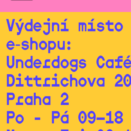
Výdejní místo
e‑shopu:
Underdogs Caf
Dittrichova 2
Praha 2
Po - Pá 09—18