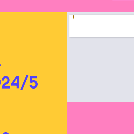
é
024/5