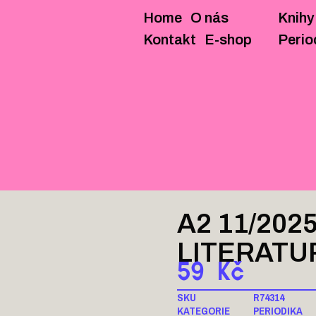
Home
O nás
Knihy
KNIHY
BROŽURY
ZINY/M
Kontakt
E-shop
Perio
A2 11/202
LITERATU
59
Kč
SKU
R74314
KATEGORIE
PERIODIKA