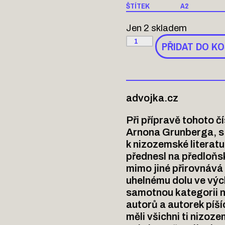
ŠTÍTEK
A2
Jen 2 skladem
PŘIDAT DO KO
advojka.cz
Při přípravě tohoto 
Arnona Grunberga, s 
k nizozemské literatu
přednesl na předloňs
mimo jiné přirovnává
uhelnému dolu ve vý
samotnou kategorii n
autorů a autorek píší
měli všichni ti nizoz