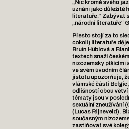
„Nic kromě svého jazy
uznáni jako důležité
literatuře.“ Zabývat 
„národní literatuře“
Přesto stojí za to sl
cokoli) literatuře d
Bruin Hüblová a Blan
textech snaží českému
nizozemsky píšícími 
ve svém úvodním člá
jistotu upozorňuje, ž
vlámské části Belgie,
odlišností obou větv
tématy jsou v posledn
sexuální zneužívání 
(Lucas Rijneveld). B
současným nizozemsk
zastiňovat své kolegy