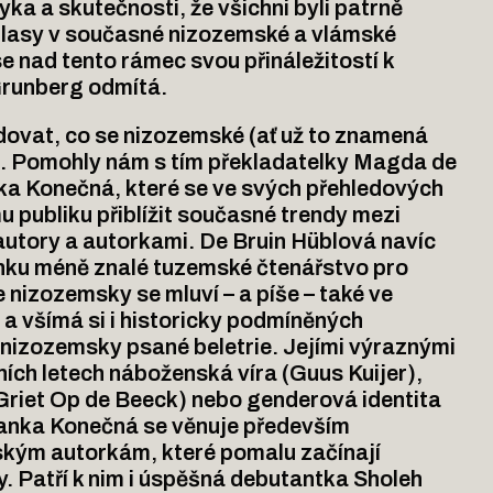
ka a skutečnosti, že všichni byli patrně
 hlasy v současné nizozemské a vlámské
se nad tento rámec svou přináležitostí k
 Grunberg odmítá.
edovat, co se nizozemské (ať už to znamená
ěje. Pomohly nám s tím překladatelky Magda de
ka Konečná, které se ve svých přehledových
 publiku přiblížit současné trendy mezi
autory a autorkami. De Bruin Hüblová navíc
nku méně znalé tuzemské čtenářstvo pro
e nizozemsky se mluví – a píše – také ve
 a všímá si i historicky podmíněných
í nizozemsky psané beletrie. Jejími výraznými
ích letech náboženská víra (Guus Kuijer),
(Griet Op de Beeck) nebo genderová identita
lanka Konečná se věnuje především
ým autorkám, které pomalu začínají
. Patří k nim i úspěšná debutantka Sholeh