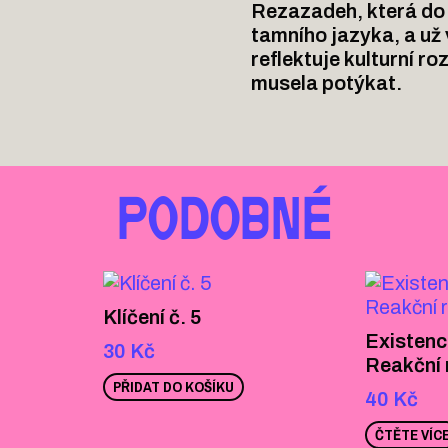
Rezazadeh, která do 
tamního jazyka, a už
reflektuje kulturní ro
musela potýkat.
PODOBNÉ
Klíčení č. 5
Existenc
30
Kč
Reakční 
PŘIDAT DO KOŠÍKU
40
Kč
ČTĚTE VÍC