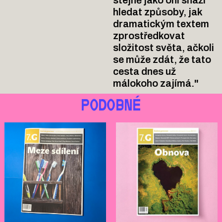
stejně jako oni snaží
hledat způsoby, jak
dramatickým textem
zprostředkovat
složitost světa, ačkoli
se může zdát, že tato
cesta dnes už
málokoho zajímá."
PODOBNÉ