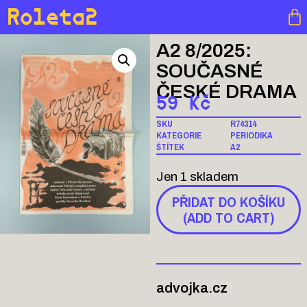
Roleta2
A2 8/2025:
SOUČASNÉ
ČESKÉ DRAMA
59
Kč
SKU
R74314
KATEGORIE
PERIODIKA
ŠTÍTEK
A2
Jen 1 skladem
PŘIDAT DO KOŠÍKU
(ADD TO CART)
advojka.cz