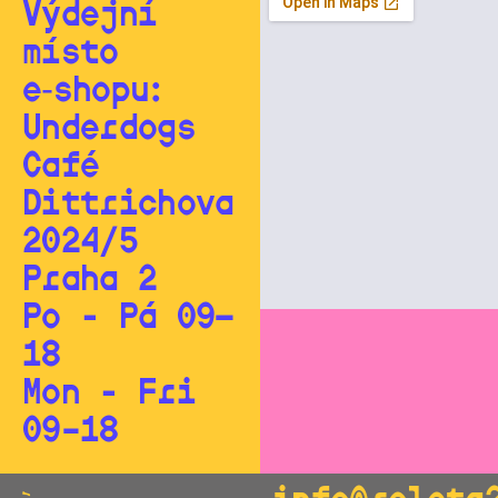
Výdejní
místo
e‑shopu:
Underdogs
Café
Dittrichova
2024/5
Praha 2
Po - Pá 09—
18
Mon - Fri
09–18