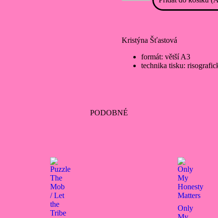
Kristýna Šťastová
formát: větší A3
technika tisku: risografic
PODOBNÉ
Only
My