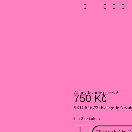
All my favorite places 2
750
Kč
SKU
R16799
Kategorie
Nezař
Jen 2 skladem
Přidat do košíku (A