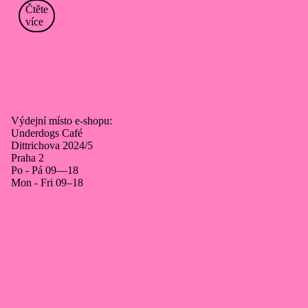
Čtěte
více
Výdejní místo e‑shopu:
Underdogs Café
Dittrichova 2024/5
Praha 2
Po - Pá 09—18
Mon - Fri 09–18