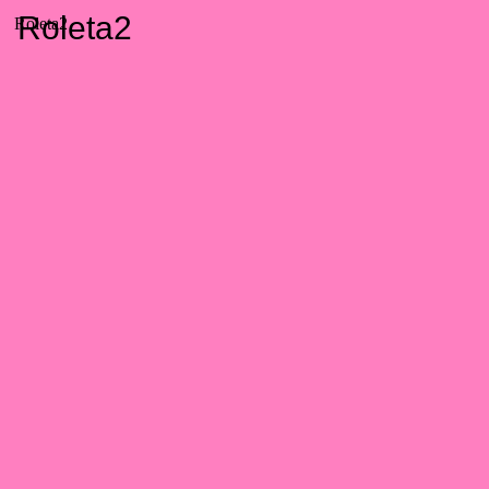
Roleta2
Roleta2