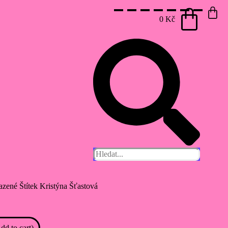
0
Kč
azené
Štítek
Kristýna Šťastová
dd to cart)