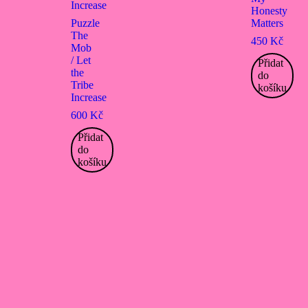
Honesty
Puzzle
Matters
The
450
Kč
Mob
/ Let
Přidat
the
do
Tribe
košíku
Increase
600
Kč
Přidat
do
košíku