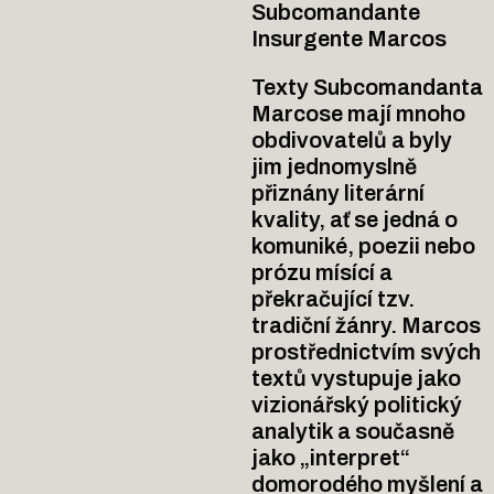
Subcomandante
Insurgente Marcos
Texty Subcomandanta
Marcose mají mnoho
obdivovatelů a byly
jim jednomyslně
přiznány literární
kvality, ať se jedná o
komuniké, poezii nebo
prózu mísící a
překračující tzv.
tradiční žánry. Marcos
prostřednictvím svých
textů vystupuje jako
vizionářský politický
analytik a současně
jako „interpret“
domorodého myšlení a