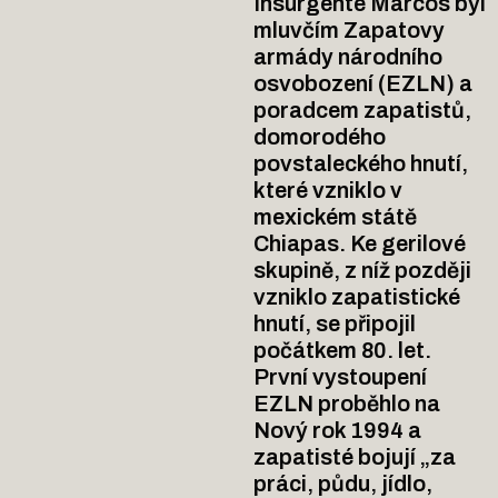
Insurgente Marcos byl
mluvčím Zapatovy
armády národního
osvobození (EZLN) a
poradcem zapatistů,
domorodého
povstaleckého hnutí,
které vzniklo v
mexickém státě
Chiapas. Ke gerilové
skupině, z níž později
vzniklo zapatistické
hnutí, se připojil
počátkem 80. let.
První vystoupení
EZLN proběhlo na
Nový rok 1994 a
zapatisté bojují „za
práci, půdu, jídlo,