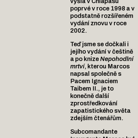
vyšla v Chiapasu
poprvé v roce 1998 a v
podstatně rozšířeném
vydání znovu v roce
2002.
Teď jsme se dočkali i
jejího vydání v češtině
a po knize
Nepohodlní
mrtví
, kterou Marcos
napsal společně s
Pacem Ignaciem
Taibem II., je to
konečně další
zprostředkování
zapatistického světa
zdejším čtenářům.
Subcomandante