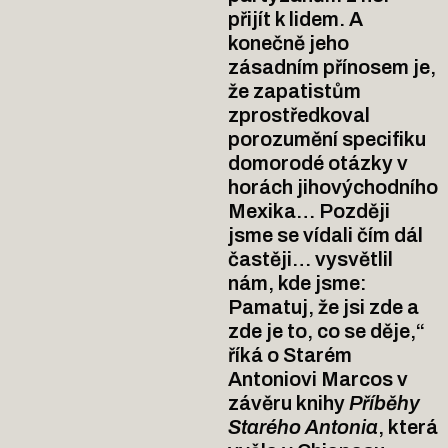
přijít k lidem. A
konečně jeho
zásadním přínosem je,
že zapatistům
zprostředkoval
porozumění specifiku
domorodé otázky v
horách jihovýchodního
Mexika… Později
jsme se vídali čím dál
častěji… vysvětlil
nám, kde jsme:
Pamatuj, že jsi zde a
zde je to, co se děje,“
říká o Starém
Antoniovi Marcos v
závěru knihy
Příběhy
Starého Antonia
, která