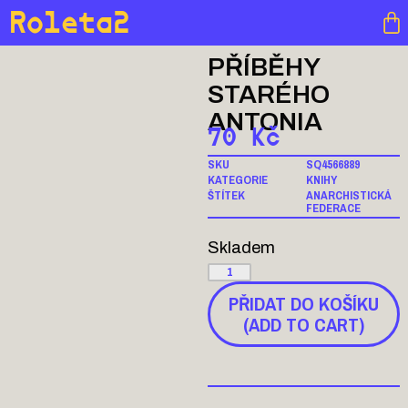
Roleta2
PŘÍBĚHY
STARÉHO
ANTONIA
70
Kč
SKU
SQ4566889
KATEGORIE
KNIHY
ŠTÍTEK
ANARCHISTICKÁ
FEDERACE
Skladem
PŘIDAT DO KOŠÍKU
(ADD TO CART)