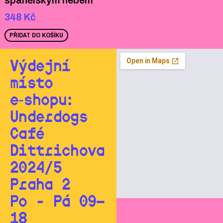
španělským nebem
348
Kč
PŘIDAT DO KOŠÍKU
Výdejní
místo
e‑shopu:
Underdogs
Café
Dittrichova
2024/5
Praha 2
Po - Pá 09—
18