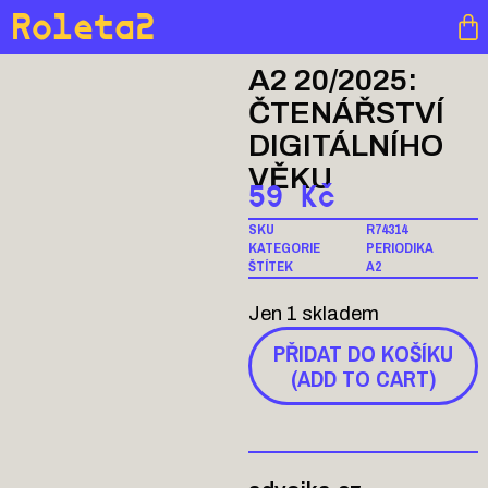
Roleta2
A2 20/2025:
ČTENÁŘSTVÍ
DIGITÁLNÍHO
VĚKU
59
Kč
SKU
R74314
KATEGORIE
PERIODIKA
ŠTÍTEK
A2
Jen 1 skladem
PŘIDAT DO KOŠÍKU
(ADD TO CART)