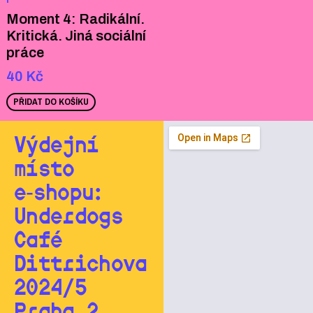
Moment 4: Radikální.
Kritická. Jiná sociální
práce
40
Kč
PŘIDAT DO KOŠÍKU
Výdejní
místo
e‑shopu:
Underdogs
Café
Dittrichova
2024/5
Praha 2