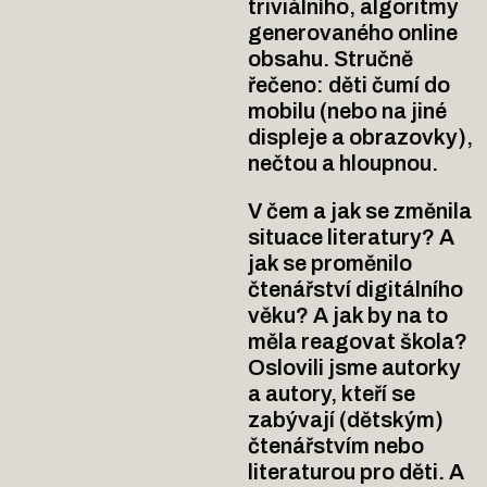
triviálního, algoritmy
generovaného online
obsahu. Stručně
řečeno: děti čumí do
mobilu (nebo na jiné
displeje a obrazovky),
ne­­čtou a hloupnou.
V čem a jak se změnila
situace literatury? A
jak se proměnilo
čtenářství digitálního
věku? A jak by na to
měla reagovat škola?
Oslovili jsme autorky
a autory, kteří se
zabývají (dětským)
čtenářstvím nebo
literaturou pro děti. A