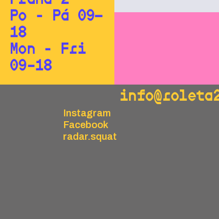
Po - Pá 09—
18
Mon - Fri
09–18
info@roleta
Instagram
Facebook
radar.squat