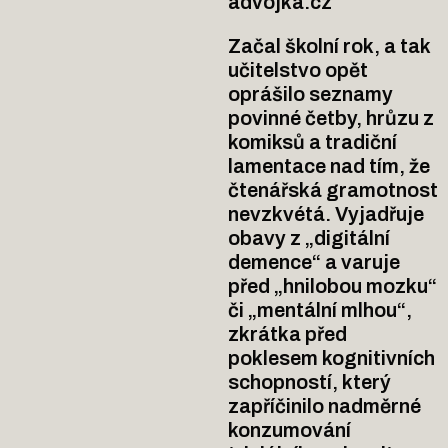
advojka.cz
Začal školní rok, a tak
učitelstvo opět
oprášilo seznamy
povinné četby, hrůzu z
komiksů a tradiční
lamentace nad tím, že
čtenářská gramotnost
nevzkvétá. Vyjadřuje
obavy z „digitální
demence“ a varuje
před „hnilobou mozku“
či „mentální mlhou“,
zkrátka před
poklesem kognitivních
schopností, který
zapříčinilo nadměrné
konzumování