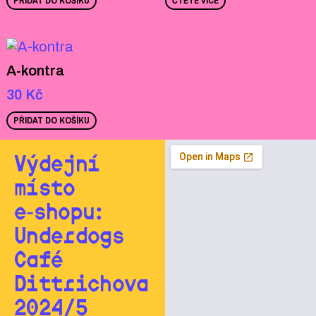
PŘIDAT DO KOŠÍKU
ČTĚTE VÍCE
A-kontra
30
Kč
PŘIDAT DO KOŠÍKU
Výdejní
místo
e‑shopu:
Underdogs
Café
Dittrichova
2024/5