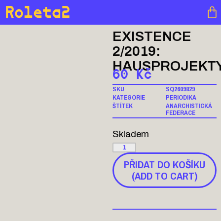
Roleta2
EXISTENCE
2/2019:
HAUSPROJEKT
60
Kč
SKU
SQ2609829
KATEGORIE
PERIODIKA
ŠTÍTEK
ANARCHISTICKÁ
FEDERACE
Skladem
PŘIDAT DO KOŠÍKU
(ADD TO CART)