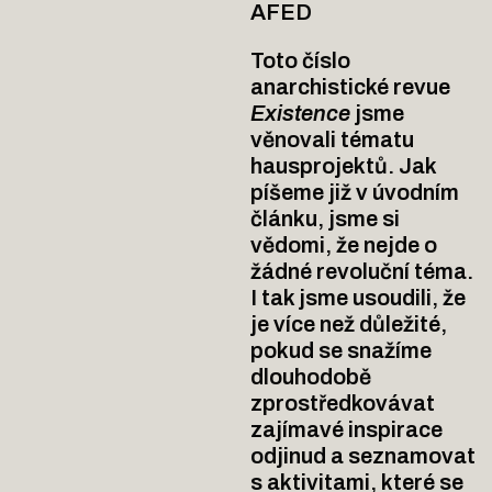
AFED
Toto číslo
anarchistické revue
Existence
jsme
věnovali tématu
hausprojektů. Jak
píšeme již v úvodním
článku, jsme si
vědomi, že nejde o
žádné revoluční téma.
I tak jsme usoudili, že
je více než důležité,
pokud se snažíme
dlouhodobě
zprostředkovávat
zajímavé inspirace
odjinud a seznamovat
s aktivitami, které se