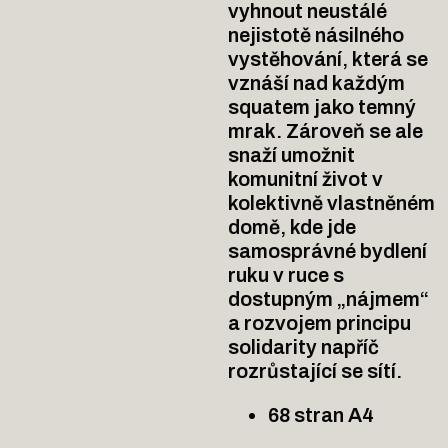
vyhnout neustálé
nejistotě násilného
vystěhování, která se
vznáší nad každým
squatem jako temný
mrak. Zároveň se ale
snaží umožnit
komunitní život v
kolektivně vlastněném
domě, kde jde
samosprávné bydlení
ruku v ruce s
dostupným „nájmem“
a rozvojem principu
solidarity napříč
rozrůstající se sítí.
68 stran A4