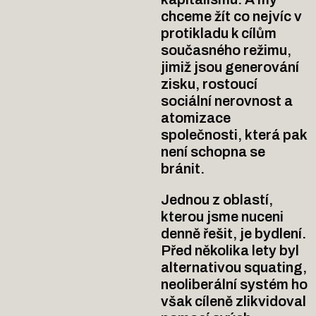
chceme žít co nejvíc v
protikladu k cílům
současného režimu,
jimiž jsou generování
zisku, rostoucí
sociální nerovnost a
atomizace
společnosti, která pak
není schopna se
bránit.
Jednou z oblastí,
kterou jsme nuceni
denně řešit, je bydlení.
Před několika lety byl
alternativou squating,
neoliberální systém ho
však cíleně zlikvidoval