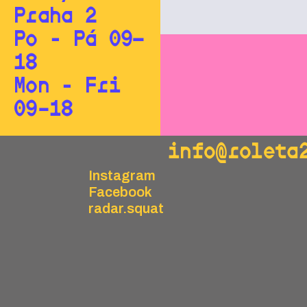
Praha 2
Po - Pá 09—
18
Mon - Fri
09–18
info@roleta
Instagram
Facebook
radar.squat