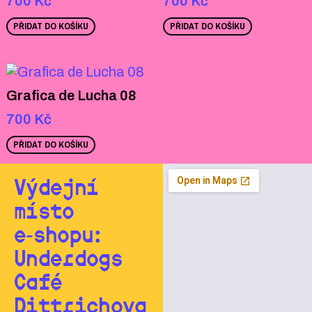
700
Kč
700
Kč
PŘIDAT DO KOŠÍKU
PŘIDAT DO KOŠÍKU
Grafica de Lucha 08
700
Kč
PŘIDAT DO KOŠÍKU
Výdejní
místo
e‑shopu:
Underdogs
Café
Dittrichova