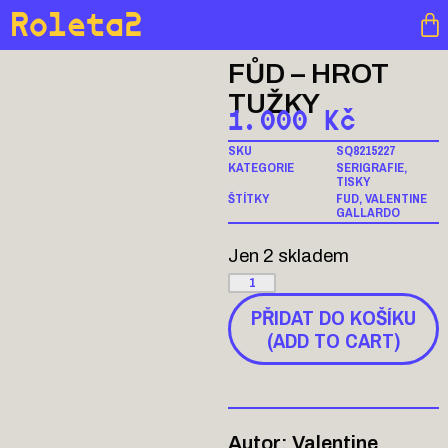
Roleta2
FŮD – HROT
TUŽKY
1.000
Kč
SKU
SQ8215227
KATEGORIE
SERIGRAFIE
,
TISKY
ŠTÍTKY
FUD
,
VALENTINE
GALLARDO
Jen 2 skladem
PŘIDAT DO KOŠÍKU
(ADD TO CART)
Autor: Valentine