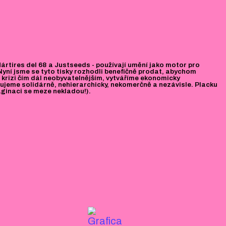
 Mártires del 68 a Justseeds - používají umění jako motor pro
yní jsme se tyto tisky rozhodli benefičně prodat, abychom
vé krizi čím dál neobyvatelnějším, vytváříme ekonomicky
gujeme solidárně, nehierarchicky, nekomerčně a nezávisle. Placku
aginaci se meze nekladou!).