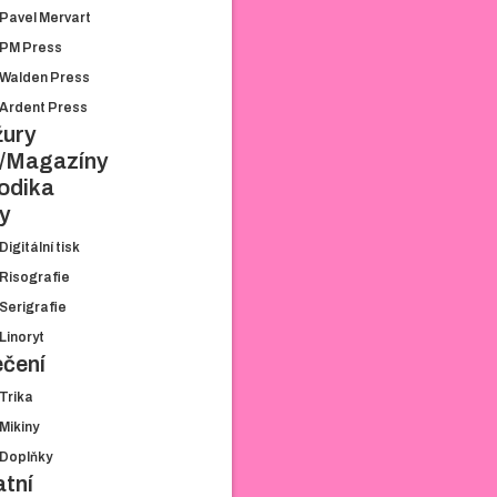
Pavel Mervart
TRANZIT.CZ
UTOPIA LIBRI
PM Press
PLUTO PRESS
Walden Press
BROKEN BOOKS
Ardent Press
PAVEL MERVART
žury
PM PRESS
y/Magazíny
WALDEN PRESS
odika
ARDENT PRESS
ky
BROŽURY
Digitální tisk
ZINY/MAGAZÍNY
Risografie
PERIODIKA
Serigrafie
TISKY
Linoryt
DIGITÁLNÍ TISK
ečení
RISOGRAFIE
Trika
SERIGRAFIE
LINORYT
Mikiny
OBLEČENÍ
Doplňky
tní
TRIKA