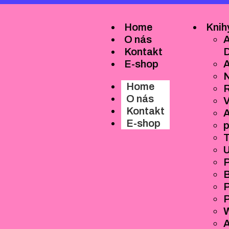
Home
Knih
O nás
A
Kontakt
D
E-shop
N
Home
R
O nás
V
Kontakt
E-shop
T
U
P
P
A