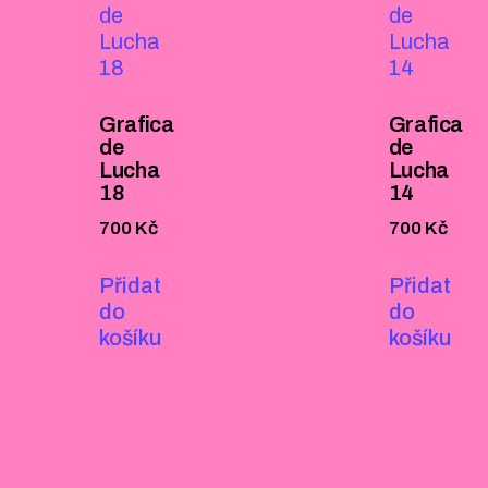
Grafica
Grafica
de
de
Lucha
Lucha
18
14
700
Kč
700
Kč
Přidat
Přidat
do
do
košíku
košíku