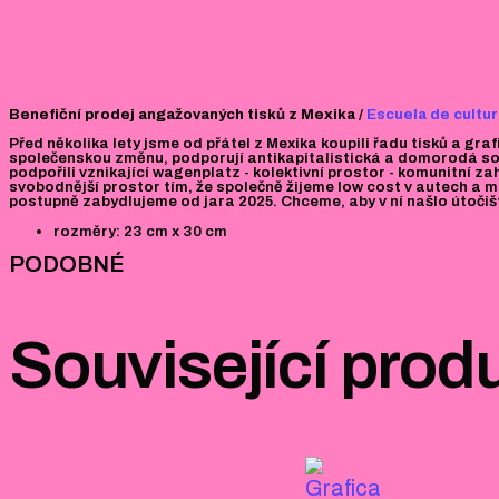
Benefiční prodej angažovaných tisků z Mexika /
Escuela de cultur
Před několika lety jsme od přátel z Mexika koupili řadu tisků a gra
společenskou změnu, podporují antikapitalistická a domorodá soc
podpořili vznikající wagenplatz - kolektivní prostor - komunitní z
svobodnější prostor tím, že společně žijeme low cost v autech a m
postupně zabydlujeme od jara 2025. Chceme, aby v ní našlo útočišt
rozměry: 23 cm x 30 cm
PODOBNÉ
Související prod