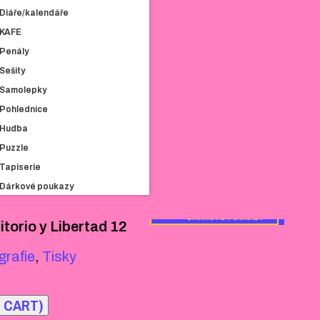
MIKINY
Diáře/kalendáře
DOPLŇKY
KAFE
OSTATNÍ
Penály
DIÁŘE/KALENDÁŘE
Sešity
KAFE
Samolepky
PENÁLY
Pohlednice
SEŠITY
Hudba
SAMOLEPKY
POHLEDNICE
Puzzle
HUDBA
Tapiserie
PUZZLE
Dárkové poukazy
TAPISERIE
DÁRKOVÉ POUKAZY
itorio y Libertad 12
grafie
,
Tisky
 CART)