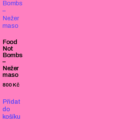
Food
Not
Bombs
–
Nežer
maso
800
Kč
Přidat
do
košíku