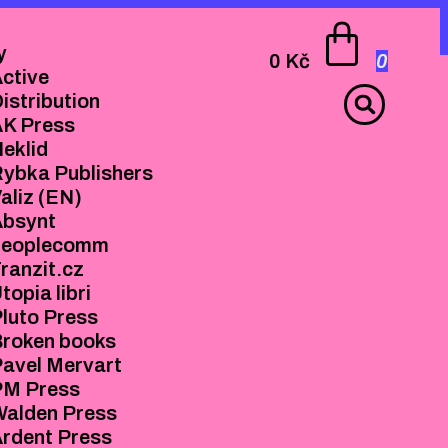
0
KNIHY
y
0
Kč
0
ctive
ACTIVE
istribution
DISTRIBUTION
AK Press
AK PRESS
eklid
NEKLID
ybka Publishers
RYBKA
aliz (EN)
PUBLISHERS
Absynt
VALIZ (EN)
peoplecomm
ABSYNT
ranzit.cz
PEOPLECOMM
topia libri
TRANZIT.CZ
luto Press
UTOPIA LIBRI
Broken books
PLUTO PRESS
avel Mervart
BROKEN BOOKS
PM Press
PAVEL MERVART
Walden Press
PM PRESS
rdent Press
WALDEN PRESS