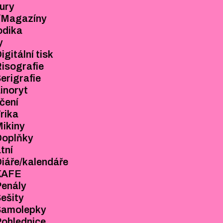
ury
ARDENT PRESS
/Magazíny
BROŽURY
odika
ZINY/MAGAZÍNY
y
PERIODIKA
igitální tisk
TISKY
isografie
DIGITÁLNÍ TISK
erigrafie
RISOGRAFIE
inoryt
SERIGRAFIE
čení
LINORYT
rika
OBLEČENÍ
ikiny
Doplňky
TRIKA
tní
MIKINY
iáře/kalendáře
DOPLŇKY
KAFE
OSTATNÍ
Penály
DIÁŘE/KALENDÁŘE
ešity
KAFE
Samolepky
PENÁLY
ohlednice