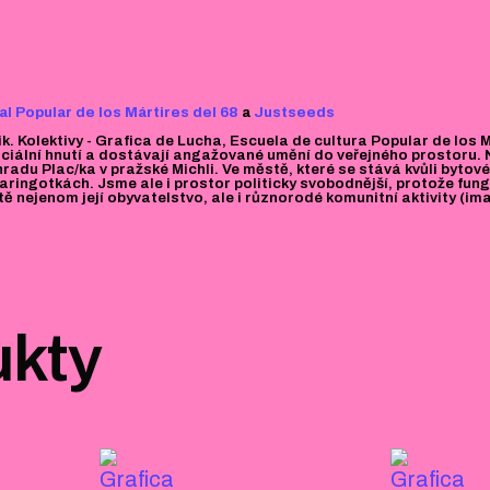
al Popular de los Mártires del 68
a
Justseeds
fik. Kolektivy - Grafica de Lucha, Escuela de cultura Popular de los
iální hnutí a dostávají angažované umění do veřejného prostoru. N
ahradu Plac/ka v pražské Michli. Ve městě, které se stává kvůli byto
aringotkách. Jsme ale i prostor politicky svobodnější, protože fun
ě nejenom její obyvatelstvo, ale i různorodé komunitní aktivity (im
ukty