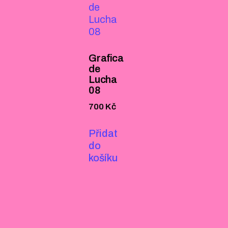
Grafica
de
Lucha
08
700
Kč
Přidat
do
košíku