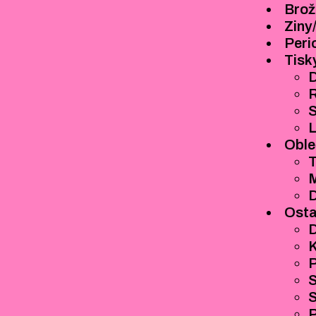
Brož
Ziny
Peri
Tisk
D
R
S
L
Oble
T
M
Osta
D
S
P