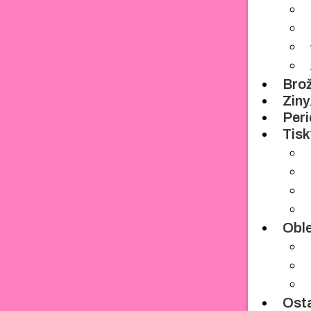
Bro
Zin
Peri
Tis
Obl
Osta