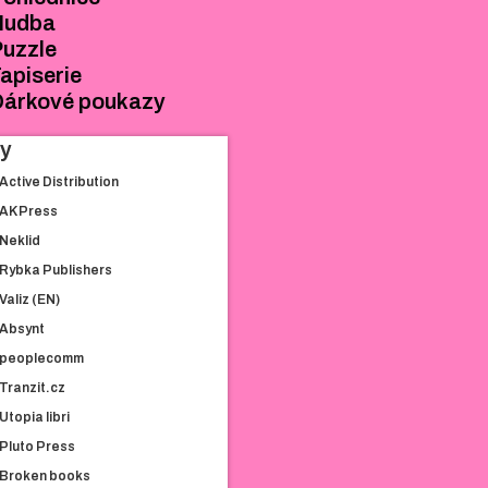
SEŠITY
Hudba
SAMOLEPKY
uzzle
POHLEDNICE
apiserie
HUDBA
Dárkové poukazy
PUZZLE
TAPISERIE
hy
DÁRKOVÉ
Active Distribution
POUKAZY
AK Press
Neklid
KNIHY
Rybka Publishers
ACTIVE
Valiz (EN)
DISTRIBUTION
Absynt
AK PRESS
peoplecomm
NEKLID
Tranzit.cz
RYBKA PUBLISHERS
Utopia libri
VALIZ (EN)
Pluto Press
ABSYNT
Broken books
PEOPLECOMM