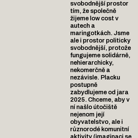
svobodnější prostor
tím, že společně
žijeme low cost v
autech a
maringotkách. Jsme
ale i prostor politicky
svobodnější, protože
fungujeme solidárně,
nehierarchicky,
nekomerčně a
nezávisle. Placku
postupně
zabydlujeme od jara
2025. Chceme, aby v
ní našlo útočiště
nejenom její
obyvatelstvo, ale i
různorodé komunitní
aktivity (imaginaci se