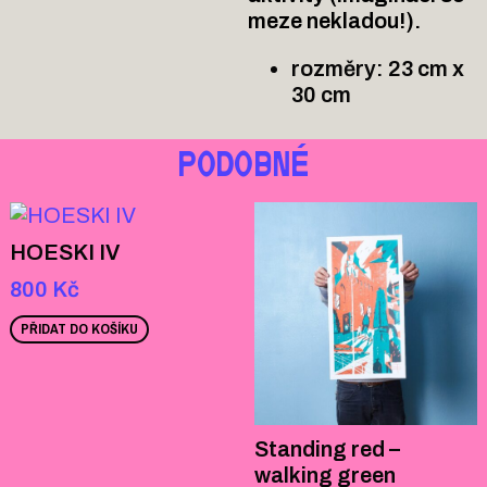
meze nekladou!).
rozměry: 23 cm x
30 cm
PODOBNÉ
HOESKI IV
800
Kč
PŘIDAT DO KOŠÍKU
Standing red –
walking green