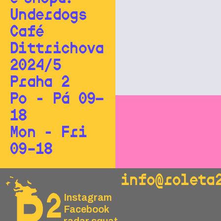
Underdogs
Café
Dittrichova
2024/5
Praha 2
Po - Pá 09—
18
Mon - Fri
09–18
info@roleta
Instagram
Facebook
radar.squat