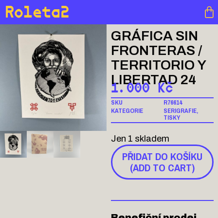
Roleta2
GRÁFICA SIN
FRONTERAS /
TERRITORIO Y
LIBERTAD 24
1.000
Kč
SKU
R76614
KATEGORIE
SERIGRAFIE
,
TISKY
Jen 1 skladem
PŘIDAT DO KOŠÍKU
(ADD TO CART)
Benefiční prodej