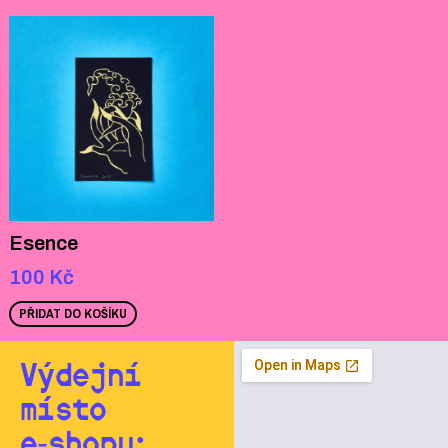
Esence
100
Kč
PŘIDAT DO KOŠÍKU
Výdejní
místo
e‑shopu: