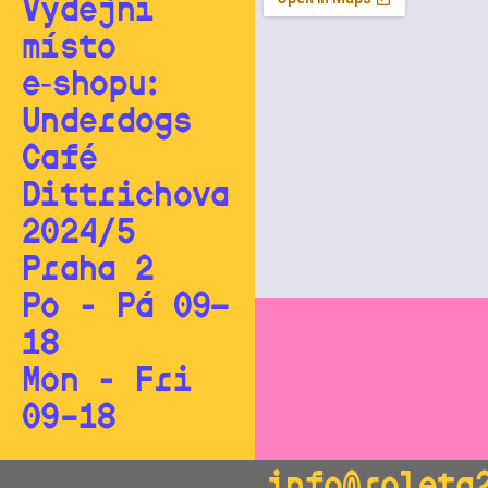
Výdejní
místo
e‑shopu:
Underdogs
Café
Dittrichova
2024/5
Praha 2
Po - Pá 09—
18
Mon - Fri
09–18
info@roleta