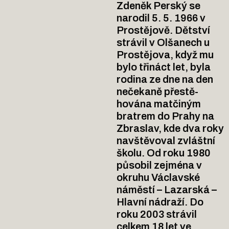
Zdeněk Perský se
narodil 5. 5. 1966 v
Prostějově. Dětství
strávil v Olšanech u
Prostějova, když mu
bylo třináct let, byla
rodina ze dne na den
nečekaně přestě-
hována matčiným
bratrem do Prahy na
Zbraslav, kde dva roky
navštěvoval zvláštní
školu. Od roku 1980
působil zejména v
okruhu Václavské
náměstí – Lazarská –
Hlavní nádraží. Do
roku 2003 strávil
celkem 18 let ve