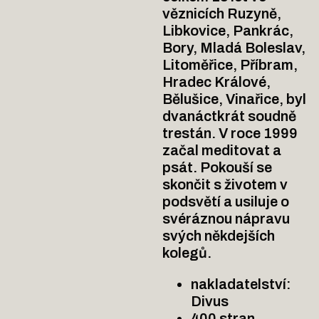
věznicích Ruzyně,
Libkovice, Pankrác,
Bory, Mladá Boleslav,
Litoměřice, Příbram,
Hradec Králové,
Bělušice, Vinařice, byl
dvanáctkrát soudně
trestán. V roce 1999
začal meditovat a
psát. Pokouší se
skončit s životem v
podsvětí a usiluje o
svéráznou nápravu
svých někdejších
kolegů.
nakladatelství:
Divus
400 stran