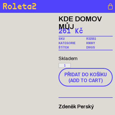
Roleta2
KDE DOMOV
MŮJ
261
Kč
SKU
R32551
KATEGORIE
KNIHY
ŠTÍTEK
DIVUS
Skladem
PŘIDAT DO KOŠÍKU
(ADD TO CART)
Zdeněk Perský