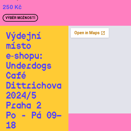
250
Kč
VÝBĚR MOŽNOSTÍ
Výdejní
místo
e‑shopu:
Underdogs
Café
Dittrichova
2024/5
Praha 2
Po - Pá 09—
18