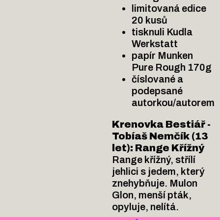
limitovaná edice
20 kusů
tisknuli Kudla
Werkstatt
papír Munken
Pure Rough 170g
číslované a
podepsané
autorkou/autorem
Krenovka Bestiář -
Tobíaš Nemčík (13
let): Range Křížný
Range křížný, střílí
jehlici s jedem, který
znehybňuje. Mulon
Glon, menší pták,
opyluje, nelítá.