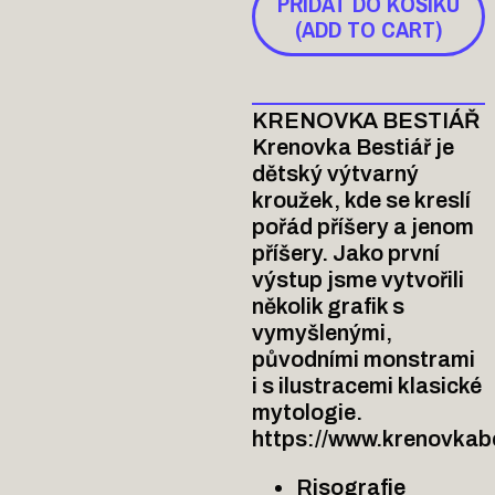
PŘIDAT DO KOŠÍKU
(ADD TO CART)
KRENOVKA BESTIÁŘ
Krenovka Bestiář je
dětský výtvarný
kroužek, kde se kreslí
pořád příšery a jenom
příšery. Jako první
výstup jsme vytvořili
několik grafik s
vymyšlenými,
původními monstrami
i s ilustracemi klasické
mytologie.
https://www.krenovkabe
Risografie