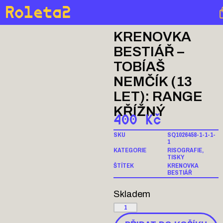
Roleta2
KRENOVKA
BESTIÁŘ –
TOBÍAŠ
NEMČÍK (13
LET): RANGE
KŘÍŽNÝ
400
Kč
SKU
SQ1026458-1-1-1-
1
KATEGORIE
RISOGRAFIE
,
TISKY
ŠTÍTEK
KRENOVKA
BESTIÁŘ
Skladem