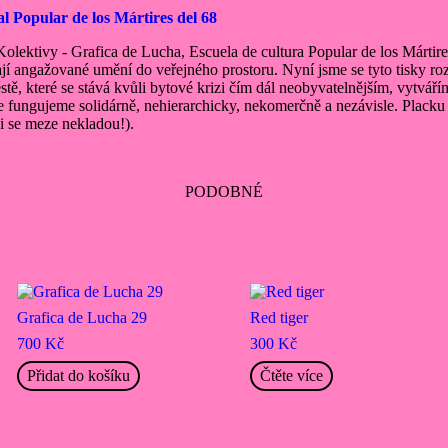
al Popular de los Mártires del 68
 Kolektivy - Grafica de Lucha, Escuela de cultura Popular de los Mártir
ají angažované umění do veřejného prostoru. Nyní jsme se tyto tisky ro
stě, které se stává kvůli bytové krizi čím dál neobyvatelnějším, vytvá
ože fungujeme solidárně, nehierarchicky, nekomerčně a nezávisle. Plack
ci se meze nekladou!).
PODOBNÉ
Grafica de Lucha 29
Red tiger
700
Kč
300
Kč
Přidat do košíku
Čtěte více