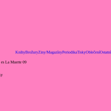
Knihy
Brožury
Ziny/Magazíny
Periodika
Tisky
Oblečení
Ostatní
 es La Muerte 09
ky