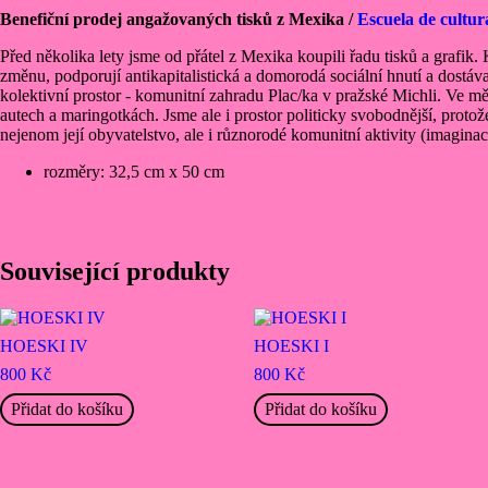
La
Benefiční prodej angažovaných tisků z Mexika /
Escuela de cultur
Sumisión
es
Před několika lety jsme od přátel z Mexika koupili řadu tisků a grafik.
La
změnu, podporují antikapitalistická a domorodá sociální hnutí a dostáv
Muerte
kolektivní prostor - komunitní zahradu Plac/ka v pražské Michli. Ve mě
09
autech a maringotkách. Jsme ale i prostor politicky svobodnější, prot
množství
nejenom její obyvatelstvo, ale i různorodé komunitní aktivity (imagina
rozměry: 32,5 cm x 50 cm
Související produkty
HOESKI IV
HOESKI I
800
Kč
800
Kč
Přidat do košíku
Přidat do košíku