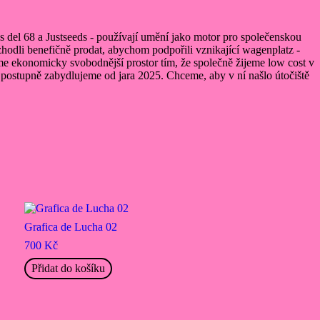
es del 68 a Justseeds - používají umění jako motor pro společenskou
zhodli benefičně prodat, abychom podpořili vznikající wagenplatz -
říme ekonomicky svobodnější prostor tím, že společně žijeme low cost v
u postupně zabydlujeme od jara 2025. Chceme, aby v ní našlo útočiště
Grafica de Lucha 02
700
Kč
Přidat do košíku