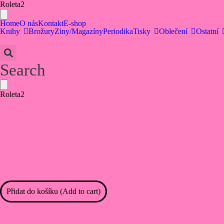
Roleta2
Home
O nás
Kontakt
E-shop
Knihy
Brožury
Ziny/Magazíny
Periodika
Tisky
Oblečení
Ostatní
Search
Roleta2
La
Přidat do košíku (Add to cart)
Autonomia
es
La
Vida,