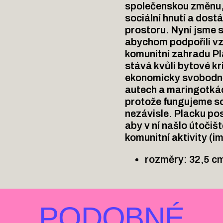
společenskou změnu, 
sociální hnutí a dos
prostoru. Nyní jsme s
abychom podpořili vzn
komunitní zahradu Pla
stává kvůli bytové kr
ekonomicky svobodněj
autech a maringotkách
protože fungujeme so
nezávisle. Placku po
aby v ní našlo útočiš
komunitní aktivity (i
rozměry: 32,5 c
PODOBNÉ