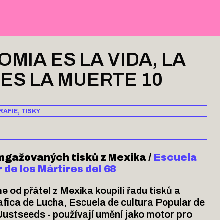
MIA ES LA VIDA, LA
 ES LA MUERTE 10
RAFIE
,
TISKY
angažovaných tisků z Mexika /
Escuela
r de los Mártires del 68
e od přátel z Mexika koupili řadu tisků a
rafica de Lucha, Escuela de cultura Popular de
 Justseeds - používají umění jako motor pro