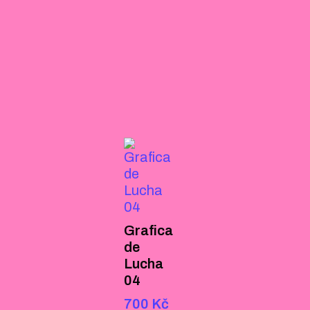
Grafica
de
Lucha
04
700
Kč