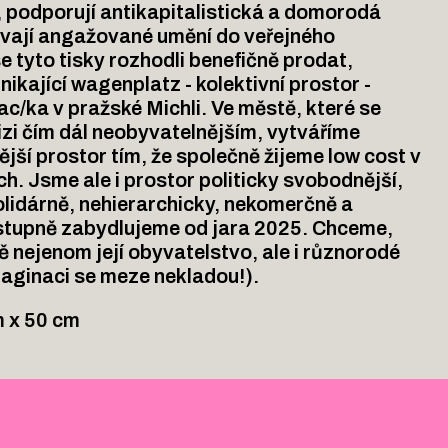
podporují antikapitalistická a domorodá
távají angažované umění do veřejného
e tyto tisky rozhodli benefičně prodat,
ikající wagenplatz - kolektivní prostor -
c/ka v pražské Michli. Ve městě, které se
izi čím dál neobyvatelnějším, vytváříme
ší prostor tím, že společně žijeme low cost v
. Jsme ale i prostor politicky svobodnější,
lidárně, nehierarchicky, nekomerčně a
stupně zabydlujeme od jara 2025. Chceme,
tě nejenom její obyvatelstvo, ale i různorodé
maginaci se meze nekladou!).
m x 50 cm