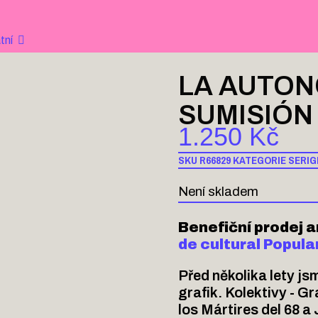
tní
LA AUTONO
SUMISIÓN
1.250
Kč
SKU
R66829
KATEGORIE
SERIG
Není skladem
Benefiční prodej 
de cultural Popula
Před několika lety jsm
grafik. Kolektivy - G
los Mártires del 68 a