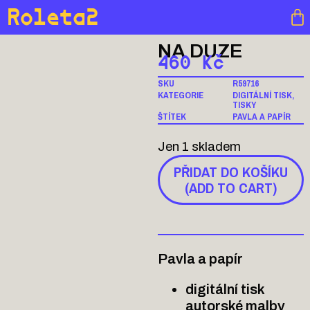
Roleta2
NA DUZE
460
Kč
SKU
R59716
KATEGORIE
DIGITÁLNÍ TISK
,
TISKY
ŠTÍTEK
PAVLA A PAPÍR
Jen 1 skladem
PŘIDAT DO KOŠÍKU
(ADD TO CART)
Pavla a papír
digitální tisk
autorské malby