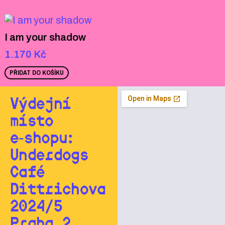
I am your shadow
1.170
Kč
PŘIDAT DO KOŠÍKU
Výdejní
místo
e‑shopu:
Underdogs
Café
Dittrichova
2024/5
Praha 2