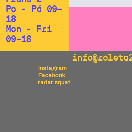
Po - Pá 09—
18
Mon - Fri
09–18
info@roleta
Instagram
Facebook
radar.squat