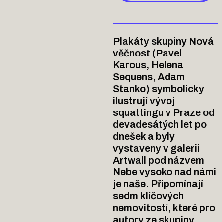
Plakáty skupiny Nová
věčnost (Pavel
Karous, Helena
Sequens, Adam
Stanko) symbolicky
ilustrují vývoj
squattingu v Praze od
devadesátých let po
dnešek a byly
vystaveny v galerii
Artwall pod názvem
Nebe vysoko nad námi
je naše. Připomínají
sedm klíčových
nemovitostí, které pro
autory ze skupiny