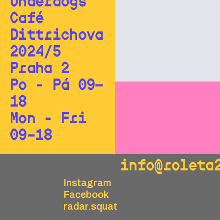
Underdogs
Café
Dittrichova
2024/5
Praha 2
Po - Pá 09—
18
Mon - Fri
09–18
info@roleta
Instagram
Facebook
radar.squat