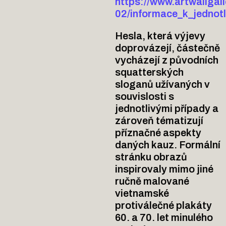
https://www.artwallgall
02/informace_k_jedno
Hesla, která výjevy
doprovázejí, částečně
vycházejí z původních
squatterských
sloganů užívaných v
souvislosti s
jednotlivými případy a
zároveň tématizují
příznačné aspekty
daných kauz. Formální
stránku obrazů
inspirovaly mimo jiné
ručně malované
vietnamské
protiválečné plakáty
60. a 70. let minulého