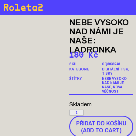
Roleta2
NEBE VYSOKO
NAD NÁMI JE
NAŠE:
LADRONKA
180
Kč
SKU
SQ8939249
KATEGORIE
DIGITÁLNÍ TISK
,
TISKY
ŠTÍTKY
NEBE VYSOKO
NAD NÁMI JE
NAŠE
,
NOVÁ
VĚČNOST
Skladem
PŘIDAT DO KOŠÍKU
(ADD TO CART)