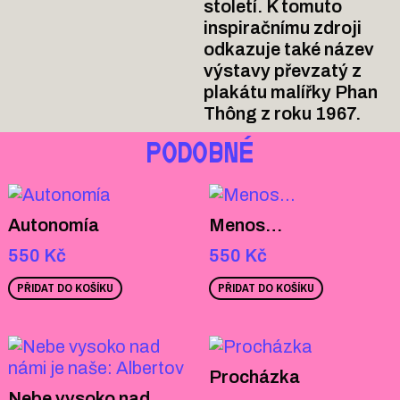
století. K tomuto
inspiračnímu zdroji
odkazuje také název
výstavy převzatý z
plakátu malířky Phan
Thông z roku 1967.
PODOBNÉ
Autonomía
Menos…
550
Kč
550
Kč
PŘIDAT DO KOŠÍKU
PŘIDAT DO KOŠÍKU
Procházka
Nebe vysoko nad