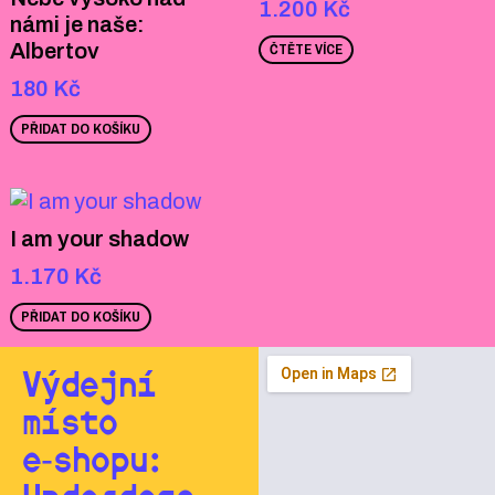
1.200
Kč
námi je naše:
Albertov
ČTĚTE VÍCE
180
Kč
PŘIDAT DO KOŠÍKU
I am your shadow
1.170
Kč
PŘIDAT DO KOŠÍKU
Výdejní
místo
e‑shopu: