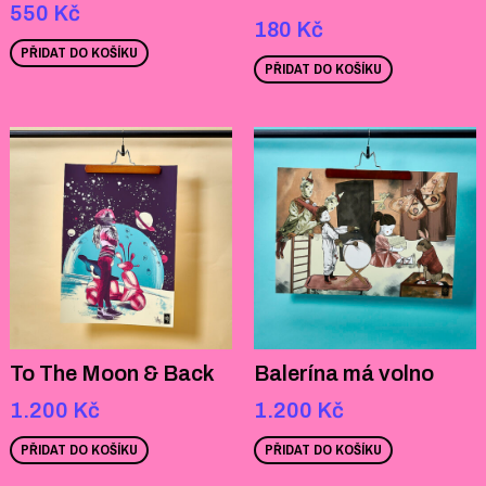
550
Kč
180
Kč
PŘIDAT DO KOŠÍKU
PŘIDAT DO KOŠÍKU
To The Moon & Back
Balerína má volno
1.200
Kč
1.200
Kč
PŘIDAT DO KOŠÍKU
PŘIDAT DO KOŠÍKU