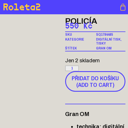
Roleta2
POLICÍA
550
Kč
SKU
SQ1784485
KATEGORIE
DIGITÁLNÍ TISK
,
TISKY
ŠTÍTEK
GRAN OM
Jen 2 skladem
PŘIDAT DO KOŠÍKU
(ADD TO CART)
Gran OM
technika: digitální