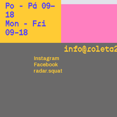
Po - Pá 09—
18
Mon - Fri
09–18
info@roleta
Instagram
Facebook
radar.squat