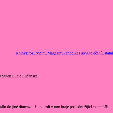
Knihy
Brožury
Ziny/Magazíny
Periodika
Tisky
Oblečení
Ostatní
y
Štítek
Lucie Lučanská
lu do jiné dimenze. Jakou roli v tom hraje poslední žijící exemplář