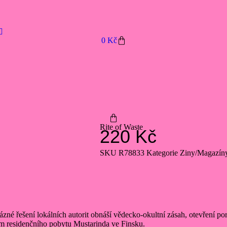
0
Kč
Rite of Waste
220
Kč
SKU
R78833
Kategorie
Ziny/Magazín
 řešení lokálních autorit obnáší vědecko-okultní zásah, otevření portá
m residenčního pobytu Mustarinda ve Finsku.