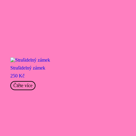
Strašidelný zámek
250
Kč
Čtěte více