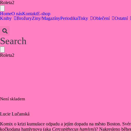
Roleta2
Home
O nás
Kontakt
E-shop
Knihy
Brožury
Ziny/Magazíny
Periodika
Tisky
Oblečení
Ostatní
Search
Roleta2
Není skladem
Lucie Lučanská
Komix o krizi kumulace odpadu a jejím dopadu na město Boston. Svérázné
kočkodana hamlynova (aka
Cercopithecus hamlyni
)? Nakresleno běhe