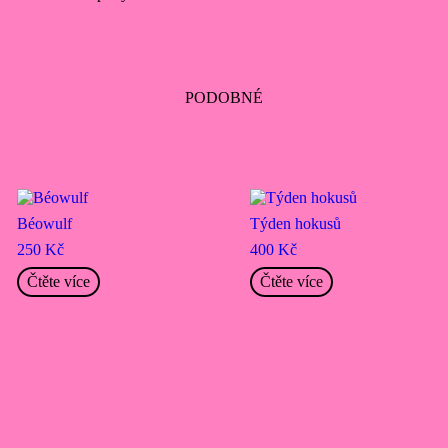
PODOBNÉ
Béowulf
Týden hokusů
250
Kč
400
Kč
Čtěte více
Čtěte více