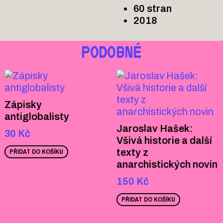
60 stran
2018
PODOBNÉ
Zápisky
antiglobalisty
Jaroslav Hašek:
30
Kč
Všivá historie a další
texty z
PŘIDAT DO KOŠÍKU
anarchistických novin
150
Kč
PŘIDAT DO KOŠÍKU