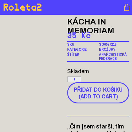
Roleta2
KÁCHA IN
MEMORIAM
35
Kč
SKU
SQ6577219
KATEGORIE
BROŽURY
ŠTÍTEK
ANARCHISTICKÁ
FEDERACE
Skladem
PŘIDAT DO KOŠÍKU
(ADD TO CART)
„Čím jsem starší, tím