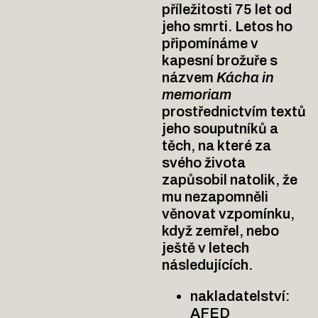
příležitosti 75 let od
jeho smrti. Letos ho
připomínáme v
kapesní brožuře s
názvem
Kácha in
memoriam
prostřednictvím textů
jeho souputníků a
těch, na které za
svého života
zapůsobil natolik, že
mu nezapomněli
věnovat vzpomínku,
když zemřel, nebo
ještě v letech
následujících.
nakladatelství:
AFED