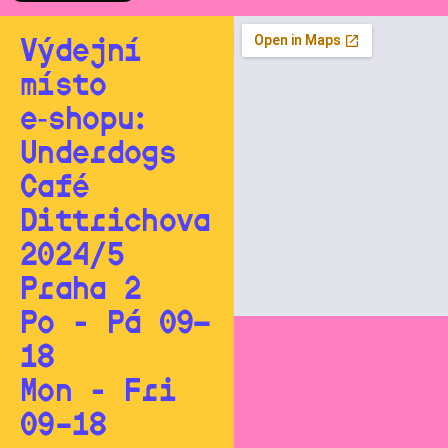
Výdejní
místo
e‑shopu:
Underdogs
Café
Dittrichova
2024/5
Praha 2
Po - Pá 09—
18
Mon - Fri
09–18