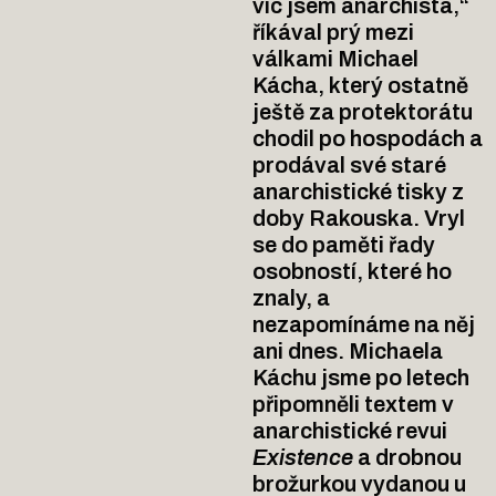
víc jsem anarchista,“
říkával prý mezi
válkami Michael
Kácha, který ostatně
ještě za protektorátu
chodil po hospodách a
prodával své staré
anarchistické tisky z
doby Rakouska. Vryl
se do paměti řady
osobností, které ho
znaly, a
nezapomínáme na něj
ani dnes. Michaela
Káchu jsme po letech
připomněli textem v
anarchistické revui
Existence
a drobnou
brožurkou vydanou u