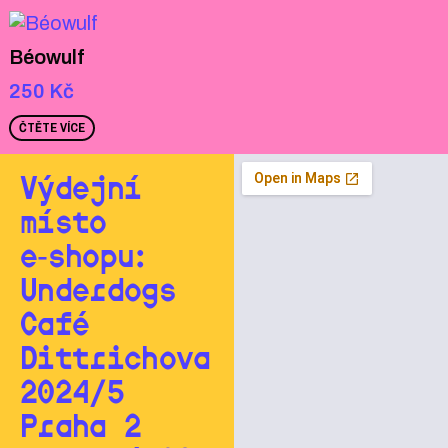
Béowulf
250
Kč
ČTĚTE VÍCE
Výdejní
místo
e‑shopu:
Underdogs
Café
Dittrichova
2024/5
Praha 2