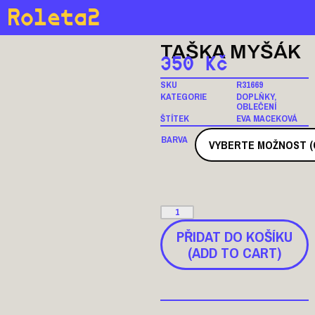
Roleta2
TAŠKA MYŠÁK
350
Kč
SKU
R31669
KATEGORIE
DOPLŇKY
,
OBLEČENÍ
ŠTÍTEK
EVA MACEKOVÁ
BARVA
PŘIDAT DO KOŠÍKU
(ADD TO CART)