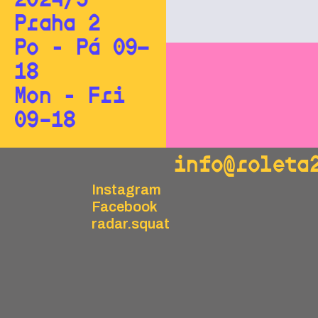
2024/5
Praha 2
Po - Pá 09—
18
Mon - Fri
09–18
info@roleta
Instagram
Facebook
radar.squat