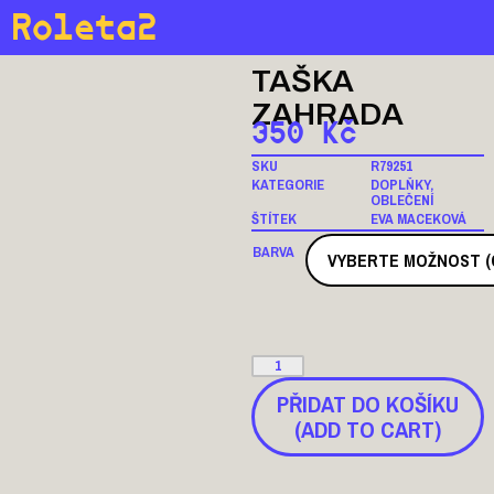
Roleta2
TAŠKA
ZAHRADA
350
Kč
SKU
R79251
KATEGORIE
DOPLŇKY
,
OBLEČENÍ
ŠTÍTEK
EVA MACEKOVÁ
BARVA
PŘIDAT DO KOŠÍKU
(ADD TO CART)