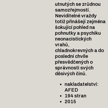
utnutých se zrůdnou
samozřejmostí.
Neviditelné vraždy
totiž přinášejí zejména
šokující pohled na
pohnutky a psychiku
neonacistických
vrahů,
chladnokrevných a do
poslední chvíle
přesvědčených o
správnosti svých
děsivých činů.
nakladatelství:
AFED
194 stran
2015