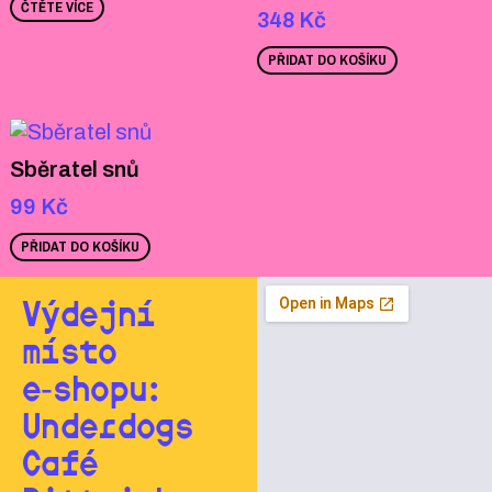
ČTĚTE VÍCE
348
Kč
PŘIDAT DO KOŠÍKU
Sběratel snů
99
Kč
PŘIDAT DO KOŠÍKU
Výdejní
místo
e‑shopu:
Underdogs
Café