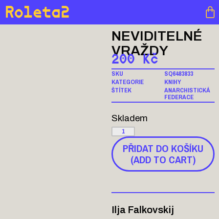
Roleta2
NEVIDITELNÉ
VRAŽDY
200
Kč
SKU
SQ6483833
KATEGORIE
KNIHY
ŠTÍTEK
ANARCHISTICKÁ
FEDERACE
Skladem
PŘIDAT DO KOŠÍKU
(ADD TO CART)
Ilja Falkovskij