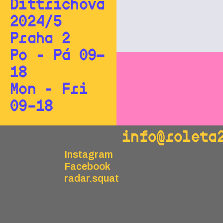
Dittrichova
2024/5
Praha 2
Po - Pá 09—
18
Mon - Fri
09–18
info@roleta
Instagram
Facebook
radar.squat