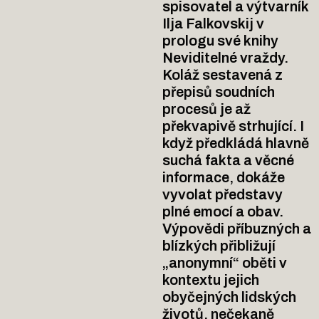
spisovatel a výtvarník
Ilja Falkovskij v
prologu své knihy
Neviditelné vraždy.
Koláž sestavená z
přepisů soudních
procesů je až
překvapivě strhující. I
když předkládá hlavně
suchá fakta a věcné
informace, dokáže
vyvolat představy
plné emocí a obav.
Výpovědi příbuzných a
blízkých přibližují
„anonymní“ oběti v
kontextu jejich
obyčejných lidských
životů, nečekaně