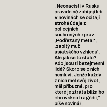
„Neonacisti v Rusku
pravidelně zabíjejí lidi.
V novinách se ocitají
strohé údaje z
policejních
souhrnných zpráv.
,Podřezaný metař‘,
,zabitý muž
asiatského vzhledu‘.
Ale jak se to stalo?
Kdo jsou ti bezejmenní
lidé? Skoro se o nich
nemluví. Jenže každý
z nich měl svůj život,
měl příbuzné, pro
které je ztráta bližního
obrovskou tragédií,“
píše novinář,