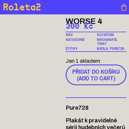
Roleta2
WORSE 4
300
Kč
SKU
SQ7107256
KATEGORIE
RISOGRAFIE
,
TISKY
ŠTÍTKY
KUDLA
,
PURE728
Jen 1 skladem
PŘIDAT DO KOŠÍKU
(ADD TO CART)
Pure728
Plakát k pravidelné
sérii hudebních večerů