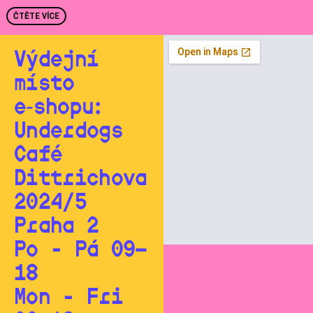
ČTĚTE VÍCE
Výdejní
místo
e‑shopu:
Underdogs
Café
Dittrichova
2024/5
Praha 2
Po - Pá 09—
18
Mon - Fri