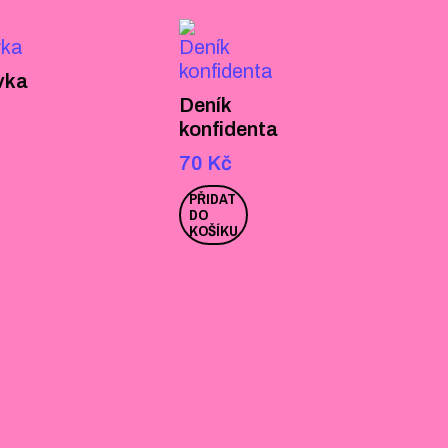
vka
Deník
konfidenta
70
Kč
PŘIDAT
DO
KOŠÍKU