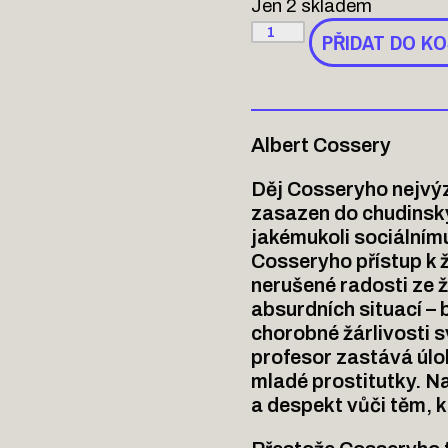
Jen 2 skladem
PŘIDAT DO KO
Albert Cossery
Děj Cosseryho nejvýz
zasazen do chudinskýc
jakémukoli sociálnímu
Cosseryho přístup k 
nerušené radosti ze ž
absurdních situací –
chorobné žárlivosti s
profesor zastává úloh
mladé prostitutky. N
a despekt vůči těm, k