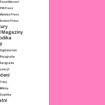
Pavel Mervart
TRANZIT.CZ
PM Press
UTOPIA LIBRI
Walden Press
PLUTO PRESS
Ardent Press
BROKEN BOOKS
žury
PAVEL MERVART
y/Magazíny
PM PRESS
odika
WALDEN PRESS
y
ARDENT PRESS
BROŽURY
Digitální tisk
ZINY/MAGAZÍNY
Risografie
PERIODIKA
Serigrafie
TISKY
Linoryt
DIGITÁLNÍ TISK
ečení
RISOGRAFIE
Trika
SERIGRAFIE
Mikiny
LINORYT
Doplňky
OBLEČENÍ
tní
TRIKA