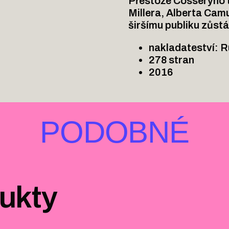
Přestože Cosseryho t
Millera, Alberta Camu
širšímu publiku zůstá
nakladateství: 
278 stran
2016
PODOBNÉ
dukty