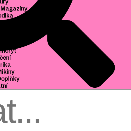
ury
ARDENT PRESS
/Magazíny
BROŽURY
odika
ZINY/MAGAZÍNY
y
PERIODIKA
igitální tisk
TISKY
isografie
DIGITÁLNÍ TISK
erigrafie
RISOGRAFIE
inoryt
SERIGRAFIE
čení
LINORYT
rika
ikiny
OBLEČENÍ
Doplňky
TRIKA
tní
MIKINY
iáře/kalendáře
DOPLŇKY
KAFE
OSTATNÍ
enály
DIÁŘE/KALENDÁŘE
ešity
KAFE
Samolepky
PENÁLY
ohlednice