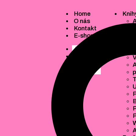
Home
Knih
O nás
A
Kontakt
D
E-shop
A
N
Home
R
O nás
V
Kontakt
E-shop
T
U
P
B
P
W
A