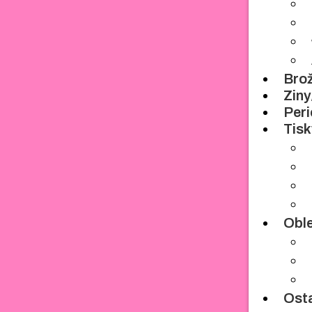
Bro
Zin
Peri
Tisk
Obl
Osta