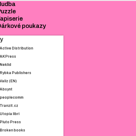
SEŠITY
Hudba
SAMOLEPKY
uzzle
POHLEDNICE
apiserie
HUDBA
árkové poukazy
PUZZLE
hy
TAPISERIE
DÁRKOVÉ
Active Distribution
POUKAZY
AK Press
Neklid
Rybka Publishers
KNIHY
Valiz (EN)
ACTIVE
Absynt
DISTRIBUTION
peoplecomm
AK PRESS
NEKLID
Tranzit.cz
RYBKA PUBLISHERS
Utopia libri
VALIZ (EN)
Pluto Press
ABSYNT
Broken books
PEOPLECOMM