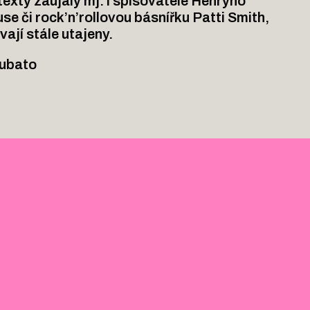
exty zaujaly mj. i spisovatele Henryho
se či rock’n’rollovou básnířku Patti Smith,
vají stále utajeny.
Rubato