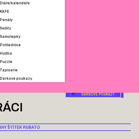
Diáře/kalendáře
MIKINY
DOPLŇKY
KAFE
OSTATNÍ
Penály
DIÁŘE/KALENDÁŘE
Sešity
KAFE
Samolepky
PENÁLY
Pohlednice
SEŠITY
Hudba
SAMOLEPKY
Puzzle
POHLEDNICE
Tapiserie
HUDBA
Dárkové poukazy
PUZZLE
TAPISERIE
DÁRKOVÉ POUKAZY
RÁCI
IHY
ŠTÍTEK
RUBATO