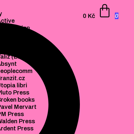
0
y
KNIHY
0
Kč
0
ctive
ACTIVE
istribution
DISTRIBUTION
K Press
AK PRESS
eklid
NEKLID
ybka Publishers
RYBKA
aliz (EN)
PUBLISHERS
Absynt
VALIZ (EN)
peoplecomm
ABSYNT
ranzit.cz
PEOPLECOMM
topia libri
TRANZIT.CZ
luto Press
UTOPIA LIBRI
roken books
PLUTO PRESS
avel Mervart
BROKEN BOOKS
PM Press
PAVEL MERVART
alden Press
PM PRESS
rdent Press
WALDEN PRESS