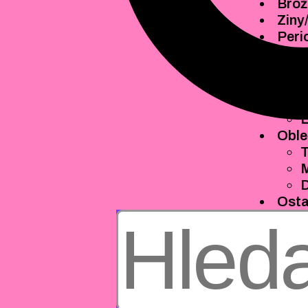
Brož
Ziny
Peri
Tisk
D
R
S
L
Oble
T
M
Osta
D
P
S
P