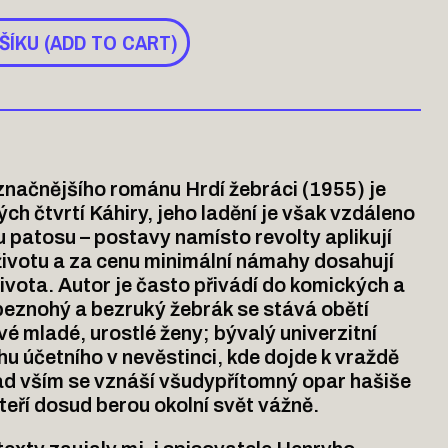
ŠÍKU (ADD TO CART)
načnějšího románu Hrdí žebráci (1955) je
h čtvrtí Káhiry, jeho ladění je však vzdáleno
 patosu – postavy namísto revolty aplikují
životu a za cenu minimální námahy dosahují
ivota. Autor je často přivádí do komických a
 beznohý a bezruký žebrák se stává obětí
vé mladé, urostlé ženy; bývalý univerzitní
u účetního v nevěstinci, kde dojde k vraždě
ad vším se vznáší všudypřítomný opar hašiše
teří dosud berou okolní svět vážně.