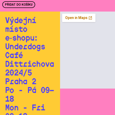
PŘIDAT DO KOŠÍKU
Výdejní
místo
e‑shopu:
Underdogs
Café
Dittrichova
2024/5
Praha 2
Po - Pá 09—
18
Mon - Fri