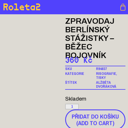
Roleta2
ZPRAVODAJ
BERLÍNSKÝ
STÁŽISTKY –
BĚŽEC
BOJOVNÍK
360
Kč
SKU
R94837
KATEGORIE
RISOGRAFIE
,
TISKY
ŠTÍTEK
ALŽBĚTA
DVOŘÁKOVÁ
Skladem
PŘIDAT DO KOŠÍKU
(ADD TO CART)