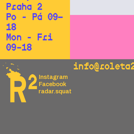
Praha 2
Po - Pá 09—
18
Mon - Fri
09–18
info@roleta
Instagram
Facebook
radar.squat