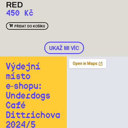
RED
450
Kč
PŘIDAT DO KOŠÍKU
UKAŽ MI VÍC
Výdejní
místo
e‑shopu:
Underdogs
Café
Dittrichova
2024/5