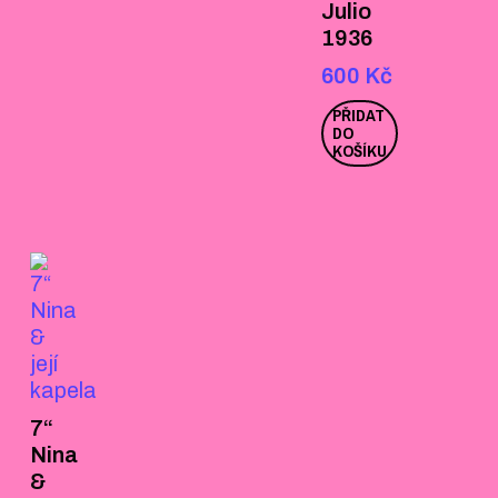
Julio
1936
600
Kč
PŘIDAT
DO
KOŠÍKU
7“
Nina
&