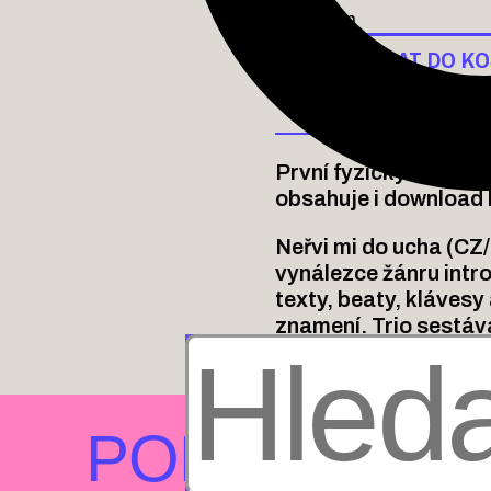
Skladem
PŘIDAT DO KO
První fyzický nosič N
obsahuje i download 
Neřvi mi do ucha (CZ/
vynálezce žánru intr
texty, beaty, klávesy
znamení. Trio sestáv
(klarinet, back vocal
PODOBNÉ