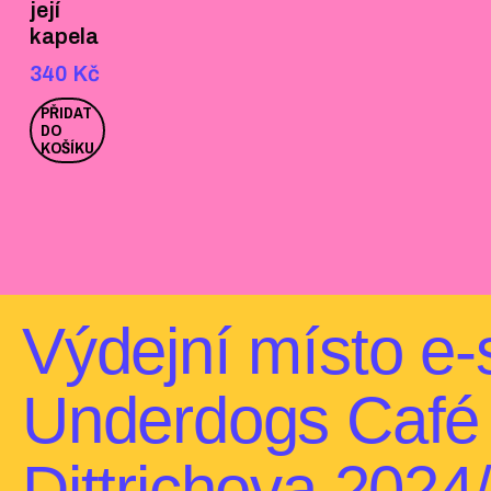
její
kapela
340
Kč
PŘIDAT
DO
KOŠÍKU
Výdejní místo e‑
Underdogs Café
Dittrichova 2024