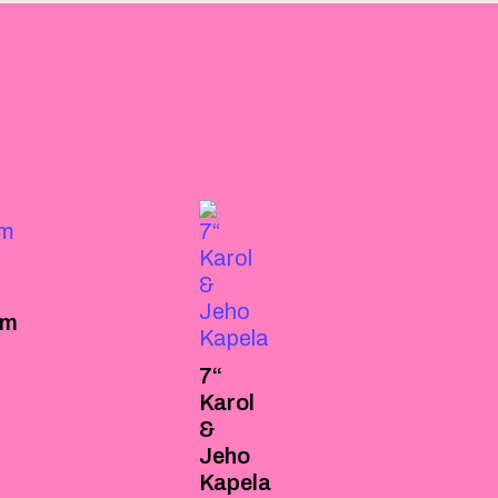
um
7“
Karol
&
Jeho
Kapela