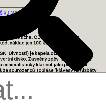
ŠÍKU (ADD TO CART)
eřvi mi do ucha. CD v papírové kapse
kód, náklad jen 100 ks.
SK, Divnosti) je kapela označující se za
overtní disko. Zasněný zpěv, melancholické
 a minimalistický klarinet jako poznávací
á ze sourozenců Tobiáše (klávesy) a Alžběty
s) a zpěvačky Martiny.