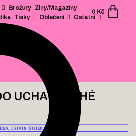
Brožury
Ziny/Magazíny
AGAZÍNY
PERIODIKA
TISKY
OBLEČENÍ
OSTATNÍ
0
Kč
dika
Tisky
Oblečení
Ostatní
 DO UCHA: DRUHÉ
DBA
,
OSTATNÍ
ŠTÍTEK
CD/LP