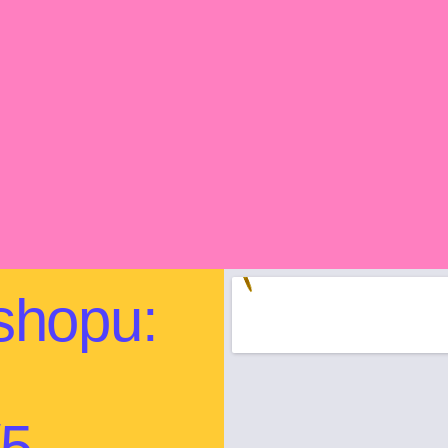
shopu:
/5