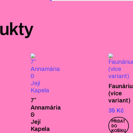
dukty
Faunári
(více
7″
variant)
Annamária
35
Kč
&
PŘIDAT
Její
DO
Kapela
KOŠÍKU