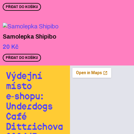
PŘIDAT DO KOŠÍKU
Samolepka Shipibo
20
Kč
PŘIDAT DO KOŠÍKU
Výdejní
místo
e‑shopu:
Underdogs
Café
Dittrichova