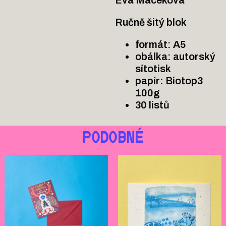
Ručně šitý blok
formát: A5
obálka: autorský 
sítotisk
papír: Biotop3 
100g
30 listů
PODOBNÉ