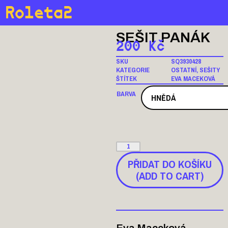
Roleta2
SEŠIT PANÁK
200
Kč
SKU
SQ3930428
KATEGORIE
OSTATNÍ
,
SEŠITY
ŠTÍTEK
EVA MACEKOVÁ
BARVA
PŘIDAT DO KOŠÍKU
(ADD TO CART)
Eva Maceková