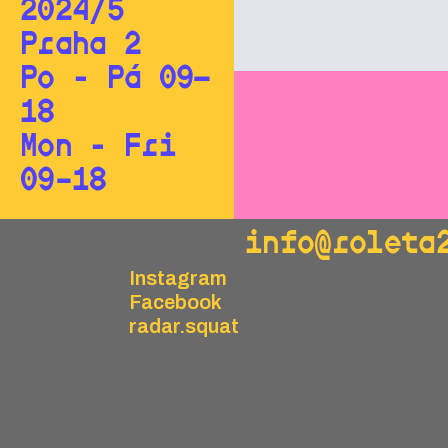
2024/5
Praha 2
Po - Pá 09—
18
Mon - Fri
09–18
info@roleta
Instagram
Facebook
radar.squat