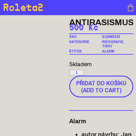
Roleta2
ANTIRASISMUS
500
Kč
SKU
SQ5965332
KATEGORIE
RISOGRAFIE
,
TISKY
ŠTÍTEK
ALARM
Skladem
PŘIDAT DO KOŠÍKU
(ADD TO CART)
Alarm
autor návrhu: Jan