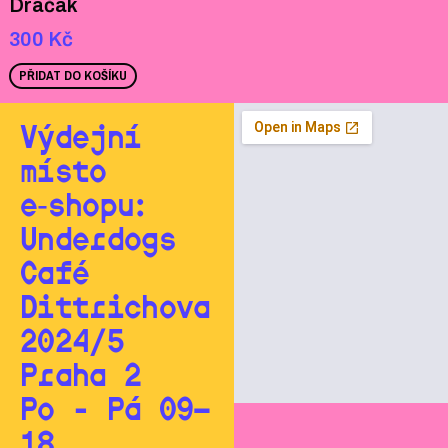
Dračák
300
Kč
PŘIDAT DO KOŠÍKU
Výdejní
místo
e‑shopu:
Underdogs
Café
Dittrichova
2024/5
Praha 2
Po - Pá 09—
18