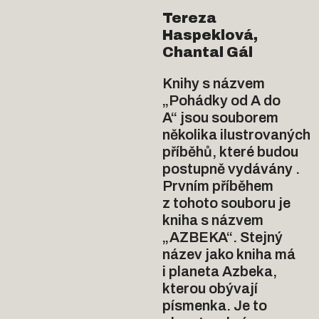
Tereza 
Haspeklová, 
Chantal Gál
Knihy s názvem 
„Pohádky od A do 
A“ jsou souborem 
několika ilustrovaných 
příběhů, které budou 
postupně vydávány . 
Prvním příběhem 
z tohoto souboru je 
kniha s názvem 
„AZBEKA“. Stejný 
název jako kniha má 
i planeta Azbeka, 
kterou obývají 
písmenka. Je to 