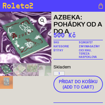
Roleta2
AZBEKA:
POHÁDKY OD A
DO A
500
Kč
SKU
SQ9616727
KATEGORIE
ZINY/MAGAZÍNY
ŠTÍTKY
CICI XIHU
,
TEREZA
HASPEKLOVA
Skladem
PŘIDAT DO KOŠÍKU
(ADD TO CART)