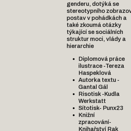
genderu, dotýká se 
stereotypního zobrazov
postav v pohádkách a 
také zkoumá otázky 
týkající se sociálních 
struktur moci, vlády a 
hierarchie
Diplomová práce 
ilustrace -Tereza 
Haspeklová
Autorka textu -
Gantal Gál
Risotisk -Kudla 
Werkstatt
Sítotisk- Punx23
Knižní 
zpracování- 
Knihařství Rak