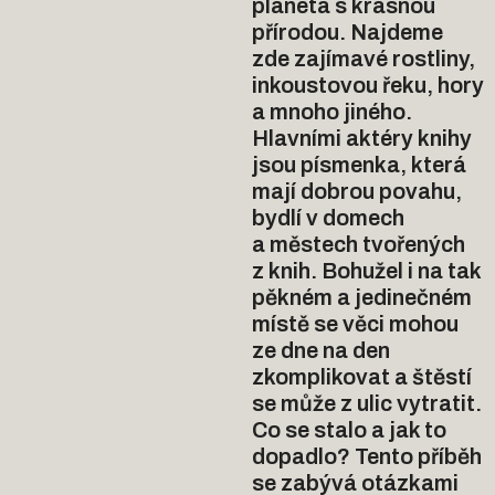
planeta s krásnou 
přírodou. Najdeme 
zde zajímavé rostliny, 
inkoustovou řeku, hory 
a mnoho jiného. 
Hlavními aktéry knihy 
jsou písmenka, která 
mají dobrou povahu, 
bydlí v domech 
a městech tvořených 
z knih. Bohužel i na tak 
pěkném a jedinečném 
místě se věci mohou 
ze dne na den 
zkomplikovat a štěstí 
se může z ulic vytratit. 
Co se stalo a jak to 
dopadlo? Tento příběh 
se zabývá otázkami 