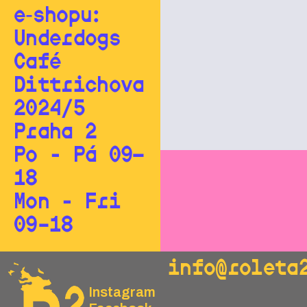
e‑shopu:
Underdogs
Café
Dittrichova
2024/5
Praha 2
Po - Pá 09—
18
Mon - Fri
09–18
info@roleta
Instagram