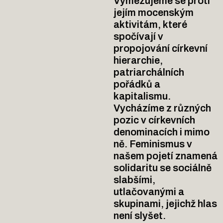
Vymezujeme se proti
jejím mocenským
aktivitám, které
spočívají v
propojování církevní
hierarchie,
patriarchálních
pořádků a
kapitalismu.
Vycházíme z různých
pozic v církevních
denominacích i mimo
ně. Feminismus v
našem pojetí znamená
solidaritu se sociálně
slabšími,
utlačovanými a
skupinami, jejichž hlas
není slyšet.