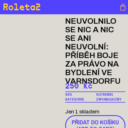
Roleta2
NEUVOLNILO
SE NIC A NIC
SE ANI
NEUVOLNÍ:
PŘÍBĚH BOJE
ZA PRÁVO NA
BYDLENÍ VE
VARNSDORFU
250
Kč
SKU
SQ7503891
KATEGORIE
ZINY/MAGAZÍNY
Jen 1 skladem
PŘIDAT DO KOŠÍKU