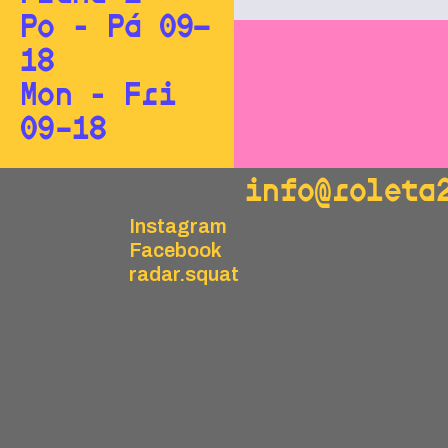
Po - Pá 09—
18
Mon - Fri
09–18
info@roleta
Instagram
Facebook
radar.squat