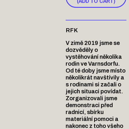
(ADD TO CART)
RFK
V zimě 2019 jsme se
dozvěděly o
vystěhování několika
rodin ve Varnsdorfu.
Od té doby jsme místo
několikrát navštívily a
s rodinami si začali o
jejich situaci povídat.
Zorganizovali jsme
demonstraci před
radnicí, sbírku
materiální pomoci a
nakonec z toho všeho