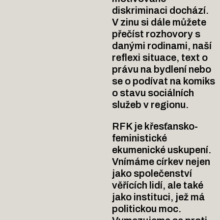
diskriminaci dochází.
V zinu si dále můžete
přečíst rozhovory s
danými rodinami, naší
reflexi situace, text o
právu na bydlení nebo
se o podívat na komiks
o stavu sociálních
služeb v regionu.
RFK je křesťansko-
feministické
ekumenické uskupení.
Vnímáme církev nejen
jako společenství
věřících lidí, ale také
jako instituci, jež má
politickou moc.