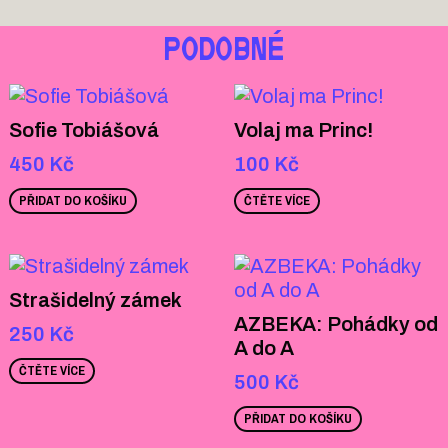
PODOBNÉ
Sofie Tobiášová
Volaj ma Princ!
450
Kč
100
Kč
PŘIDAT DO KOŠÍKU
ČTĚTE VÍCE
Strašidelný zámek
AZBEKA: Pohádky od
250
Kč
A do A
ČTĚTE VÍCE
500
Kč
PŘIDAT DO KOŠÍKU