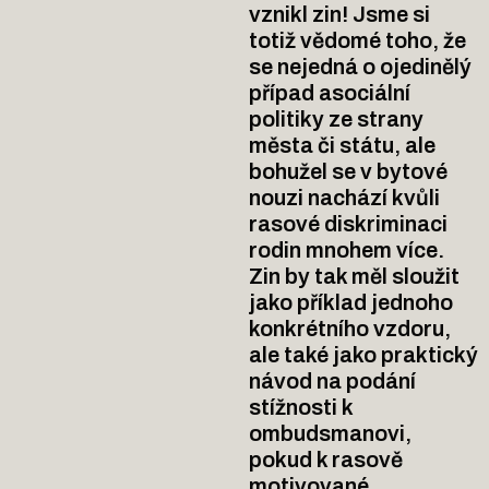
vznikl zin! Jsme si
totiž vědomé toho, že
se nejedná o ojedinělý
případ asociální
politiky ze strany
města či státu, ale
bohužel se v bytové
nouzi nachází kvůli
rasové diskriminaci
rodin mnohem více.
Zin by tak měl sloužit
jako příklad jednoho
konkrétního vzdoru,
ale také jako praktický
návod na podání
stížnosti k
ombudsmanovi,
pokud k rasově
motivované