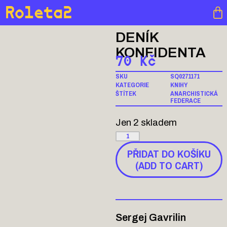
Roleta2
DENÍK
KONFIDENTA
70
Kč
SKU
SQ0271171
KATEGORIE
KNIHY
ŠTÍTEK
ANARCHISTICKÁ
FEDERACE
Jen 2 skladem
PŘIDAT DO KOŠÍKU
(ADD TO CART)
Sergej Gavrilin