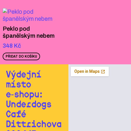
Peklo pod
španělským nebem
348
Kč
PŘIDAT DO KOŠÍKU
Výdejní
místo
e‑shopu:
Underdogs
Café
Dittrichova