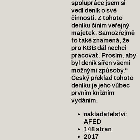
spolupráce jsem si
vedl deník o své
činnosti. Z tohoto
deníku činím veřejný
majetek. Samozřejmě
to také znamená, že
pro KGB dál nechci
pracovat. Prosím, aby
byl deník šířen všemi
možnými způsoby.“
Český překlad tohoto
deníku je jeho vůbec
prvním knižním
vydáním.
nakladatelství:
AFED
148 stran
2017