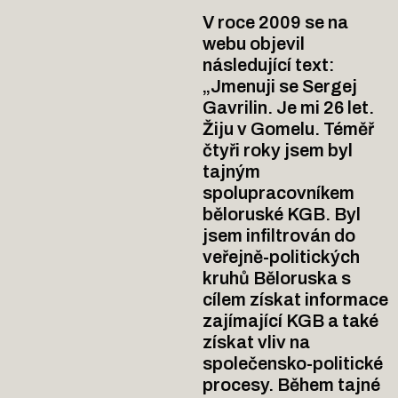
V roce 2009 se na
webu objevil
následující text:
„Jmenuji se Sergej
Gavrilin. Je mi 26 let.
Žiju v Gomelu. Téměř
čtyři roky jsem byl
tajným
spolupracovníkem
běloruské KGB. Byl
jsem infiltrován do
veřejně-politických
kruhů Běloruska s
cílem získat informace
zajímající KGB a také
získat vliv na
společensko-politické
procesy. Během tajné