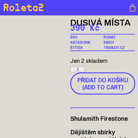
Roleta2
DUSIVÁ MÍSTA
390
Kč
SKU
R15453
KATEGORIE
KNIHY
ŠTÍTEK
TRANZIT.CZ
Jen 2 skladem
PŘIDAT DO KOŠÍKU
(ADD TO CART)
Shulamith Firestone
Dějištěm sbírky