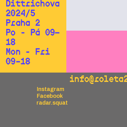
Dittrichova
2024/5
Praha 2
Po - Pá 09—
18
Mon - Fri
09–18
info@roleta
Instagram
Facebook
radar.squat