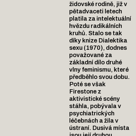
židovské rodině, již v
pětadvaceti letech
platila za intelektuální
hvězdu radikálních
kruhů. Stalo se tak
díky knize Dialektika
sexu (1970), dodnes
považované za
základní dílo druhé
vlny feminismu, které
předběhlo svou dobu.
Poté se však
Firestone z
aktivistické scény
stáhla, pobývala v
psychiatrických
léčebnách a žila v
ústraní. Dusivá místa
jsou její druhou