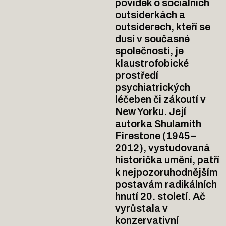
povídek o sociálních
outsiderkách a
outsiderech, kteří se
dusí v současné
společnosti, je
klaustrofobické
prostředí
psychiatrických
léčeben či zákoutí v
New Yorku. Její
autorka Shulamith
Firestone (1945–
2012), vystudovaná
historička umění, patří
k nejpozoruhodnějším
postavám radikálních
hnutí 20. století. Ač
vyrůstala v
konzervativní