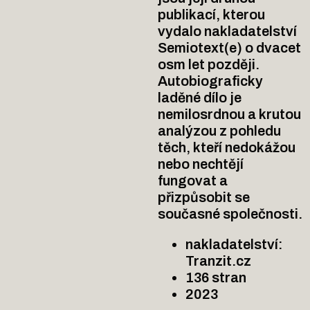
publikací, kterou
vydalo nakladatelství
Semiotext(e) o dvacet
osm let později.
Autobiograficky
laděné dílo je
nemilosrdnou a krutou
analýzou z pohledu
těch, kteří nedokážou
nebo nechtějí
fungovat a
přizpůsobit se
současné společnosti.
nakladatelství:
Tranzit.cz
136 stran
2023