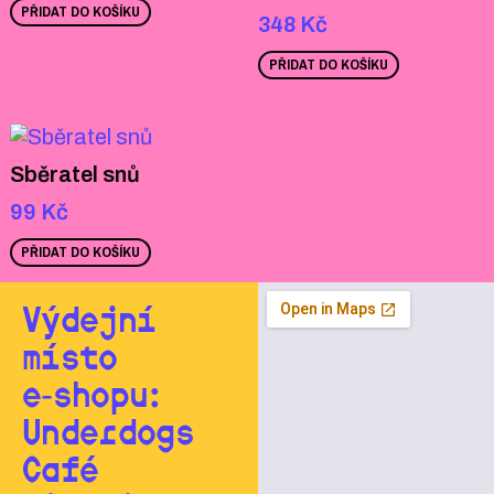
PŘIDAT DO KOŠÍKU
348
Kč
PŘIDAT DO KOŠÍKU
Sběratel snů
99
Kč
PŘIDAT DO KOŠÍKU
Výdejní
místo
e‑shopu:
Underdogs
Café