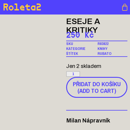
Roleta2
ESEJE A
KRITIKY
250
Kč
SKU
R83822
KATEGORIE
KNIHY
ŠTÍTEK
RUBATO
Jen 2 skladem
PŘIDAT DO KOŠÍKU
(ADD TO CART)
Milan Nápravník