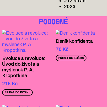
212 stran
2023
PODOBNÉ
Deník konfidenta
70
Kč
Evoluce a revoluce:
PŘIDAT DO KOŠÍKU
Úvod do života a
myšlenek P. A.
Kropotkina
215
Kč
PŘIDAT DO KOŠÍKU