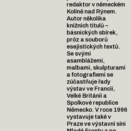
redaktor v německém
Kolíně nad Rýnem.
Autor několika
knižních titulů –
básnických sbírek,
próz a souborů
esejistických textů.
Se svými
asamblážemi,
malbami, skulpturami
a fotografiemi se
zúčastňuje řady
výstav ve Francii,
Velké Británii a
Spolkové republice
Německo. V roce 1996
vystavuje také v
Praze ve výstavní síni
Mladé Fronty a po