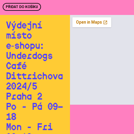
PŘIDAT DO KOŠÍKU
Výdejní
místo
e‑shopu:
Underdogs
Café
Dittrichova
2024/5
Praha 2
Po - Pá 09—
18
Mon - Fri