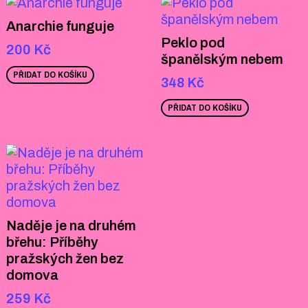
Anarchie funguje
Peklo pod
200
Kč
španělským nebem
PŘIDAT DO KOŠÍKU
348
Kč
PŘIDAT DO KOŠÍKU
Naděje je na druhém
břehu: Příběhy
pražských žen bez
domova
259
Kč