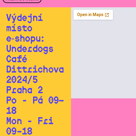
Výdejní
místo
e‑shopu:
Underdogs
Café
Dittrichova
2024/5
Praha 2
Po - Pá 09—
18
Mon - Fri
09–18