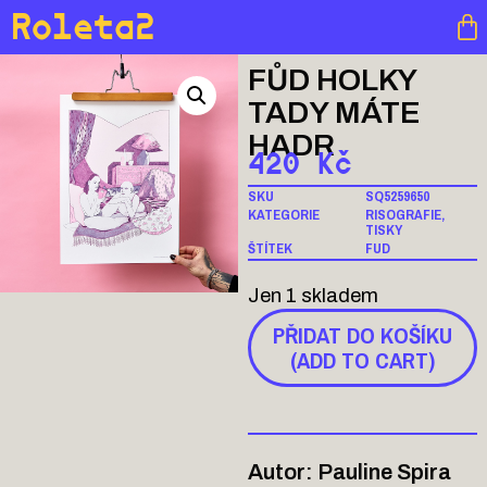
Roleta2
FŮD HOLKY
TADY MÁTE
HADR
420
Kč
SKU
SQ5259650
KATEGORIE
RISOGRAFIE
,
TISKY
ŠTÍTEK
FUD
Jen 1 skladem
PŘIDAT DO KOŠÍKU
(ADD TO CART)
Autor: Pauline Spira