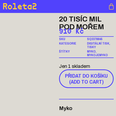
Roleta2
20 TISÍC MIL
POD MOŘEM
910
Kč
SKU
SQ3378845
KATEGORIE
DIGITÁLNÍ TISK
,
TISKY
ŠTÍTKY
MYKO
,
MYKOJEMYKO
Jen 1 skladem
PŘIDAT DO KOŠÍKU
(ADD TO CART)
Myko