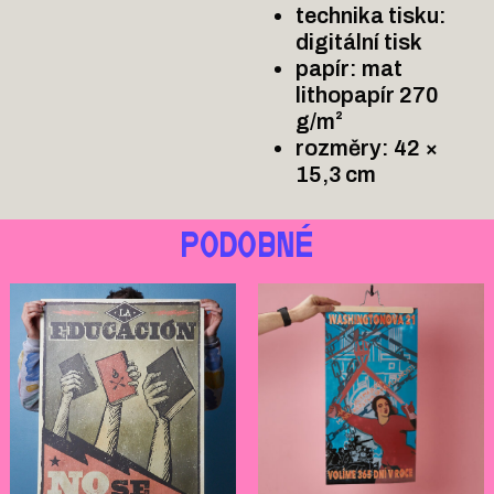
technika tisku:
digitální tisk
papír: mat
lithopapír 270
g/m²
rozměry: 42 ×
15,3 cm
PODOBNÉ