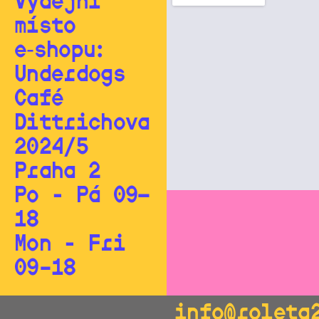
Výdejní
místo
e‑shopu:
Underdogs
Café
Dittrichova
2024/5
Praha 2
Po - Pá 09—
18
Mon - Fri
09–18
info@roleta