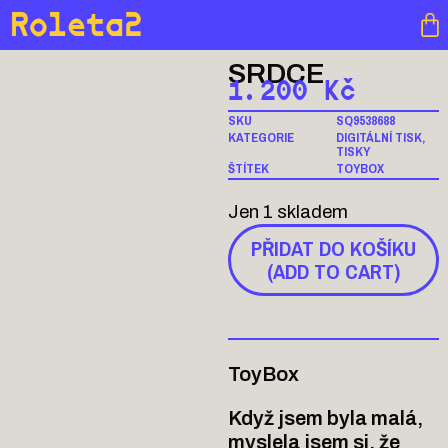
Roleta2
SRDCE
1.200
Kč
SKU
SQ9538688
KATEGORIE
DIGITÁLNÍ TISK
,
TISKY
ŠTÍTEK
TOYBOX
Jen 1 skladem
PŘIDAT DO KOŠÍKU
(ADD TO CART)
ToyBox
Když jsem byla malá,
myslela jsem si, že