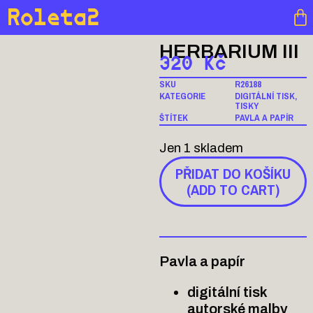
Roleta2
HERBARIUM III
320
Kč
SKU
R26188
KATEGORIE
DIGITÁLNÍ TISK
,
TISKY
ŠTÍTEK
PAVLA A PAPÍR
Jen 1 skladem
PŘIDAT DO KOŠÍKU
(ADD TO CART)
Pavla a papír
digitální tisk
autorské malby