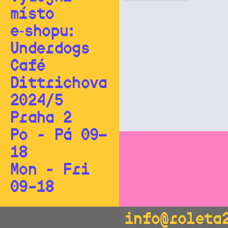
místo
e‑shopu:
Underdogs
Café
Dittrichova
2024/5
Praha 2
Po - Pá 09—
18
Mon - Fri
09–18
info@roleta