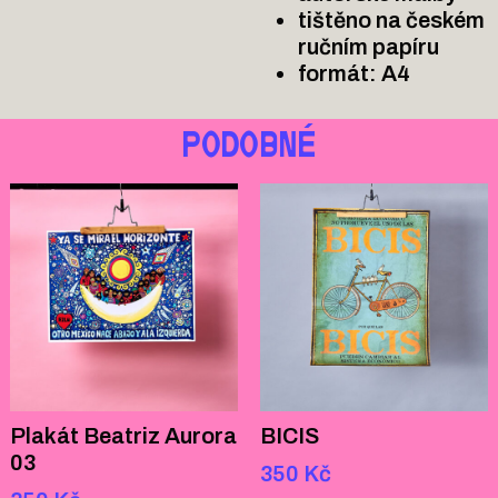
tištěno na českém
ručním papíru
formát: A4
PODOBNÉ
Plakát Beatriz Aurora
BICIS
03
350
Kč