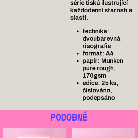
série tisků ilustrující
každodenní starosti a
slasti.
technika:
dvoubarevná
risografie
formát: A4
papír: Munken
pure rough,
170gsm
edice: 25 ks,
číslováno,
podepsáno
PODOBNÉ