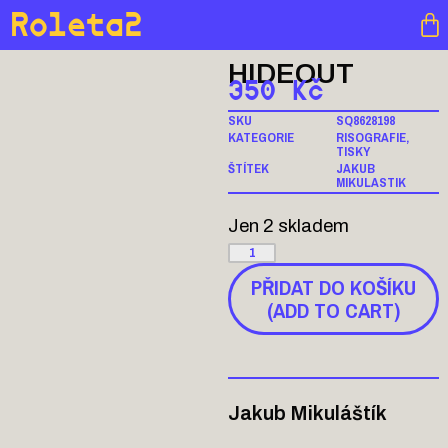
Roleta2
HIDEOUT
350
Kč
SKU
SQ8628198
KATEGORIE
RISOGRAFIE
,
TISKY
ŠTÍTEK
JAKUB
MIKULASTIK
Jen 2 skladem
PŘIDAT DO KOŠÍKU
(ADD TO CART)
Jakub Mikuláštík