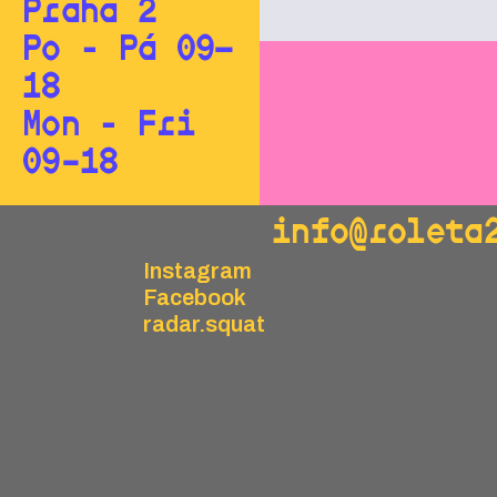
Praha 2
Po - Pá 09—
18
Mon - Fri
09–18
info@roleta
Instagram
Facebook
radar.squat