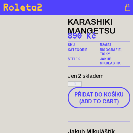
Roleta2
KARASHIKI
MANGETSU
890
Kč
SKU
R24633
KATEGORIE
RISOGRAFIE
,
TISKY
ŠTÍTEK
JAKUB
MIKULASTIK
Jen 2 skladem
PŘIDAT DO KOŠÍKU
(ADD TO CART)
Jakub Mikuláštík