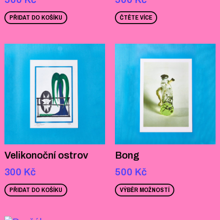
PŘIDAT DO KOŠÍKU
ČTĚTE VÍCE
Velikonoční ostrov
Bong
300
Kč
500
Kč
PŘIDAT DO KOŠÍKU
VÝBĚR MOŽNOSTÍ