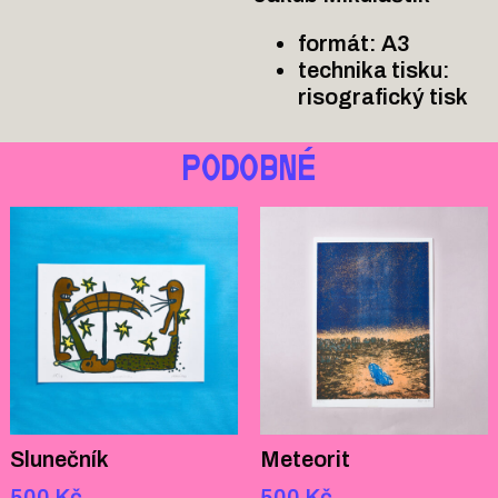
formát: A3
technika tisku:
risografický tisk
PODOBNÉ
Slunečník
Meteorit
500
Kč
500
Kč