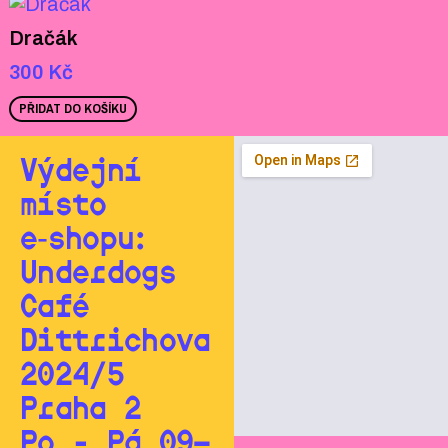
Dračák
300
Kč
PŘIDAT DO KOŠÍKU
Výdejní
místo
e‑shopu:
Underdogs
Café
Dittrichova
2024/5
Praha 2
Po - Pá 09—