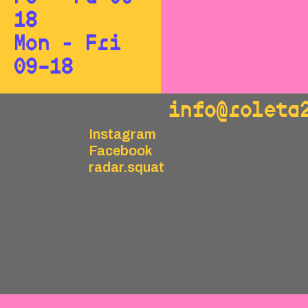
18
Mon - Fri
09–18
info@roleta
Instagram
Facebook
radar.squat