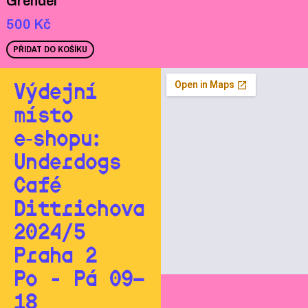
Grendel
500
Kč
PŘIDAT DO KOŠÍKU
Výdejní
místo
e‑shopu:
Underdogs
Café
Dittrichova
2024/5
Praha 2
Po - Pá 09—
18