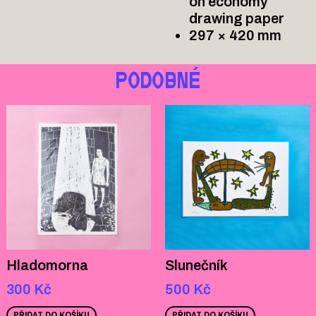
on economy
drawing paper
297 × 420 mm
PODOBNÉ
Hladomorna
Slunečník
300
Kč
500
Kč
PŘIDAT DO KOŠÍKU
PŘIDAT DO KOŠÍKU