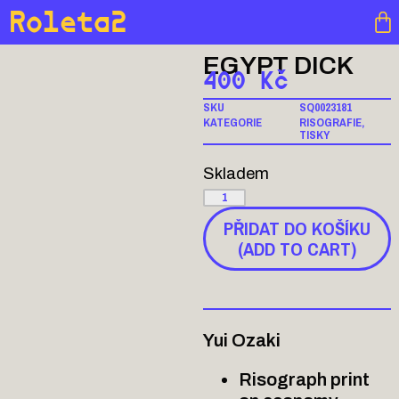
Roleta2
EGYPT DICK
400
Kč
SKU
SQ0023181
KATEGORIE
RISOGRAFIE
,
TISKY
Skladem
PŘIDAT DO KOŠÍKU
(ADD TO CART)
Yui Ozaki
Risograph print