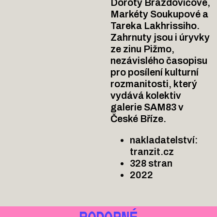
Doroty Brázdovičové,
Markéty Soukupové a
Tareka Lakhrissiho.
Zahrnuty jsou i úryvky
ze zinu Pižmo,
nezávislého časopisu
pro posílení kulturní
rozmanitosti, který
vydává kolektiv
galerie SAM83 v
České Bříze.
nakladatelství:
tranzit.cz
328 stran
2022