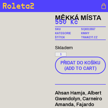
Roleta2
MĚKKÁ MÍSTA
550
Kč
SKU
SQ8313557
KATEGORIE
KNIHY
ŠTÍTEK
TRANZIT.CZ
Skladem
PŘIDAT DO KOŠÍKU
(ADD TO CART)
Ahsan Hamja, Albert
Gwendolyn, Carneiro
Amanda, Fajardo