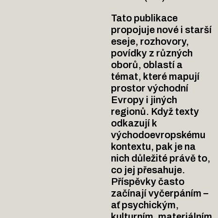
Tato publikace
propojuje nové i starší
eseje, rozhovory,
povídky z různých
oborů, oblastí a
témat, které mapují
prostor východní
Evropy i jiných
regionů. Když texty
odkazují k
východoevropskému
kontextu, pak je na
nich důležité právě to,
co jej přesahuje.
Příspěvky často
začínají vyčerpáním –
ať psychickým,
kulturním, materiálním