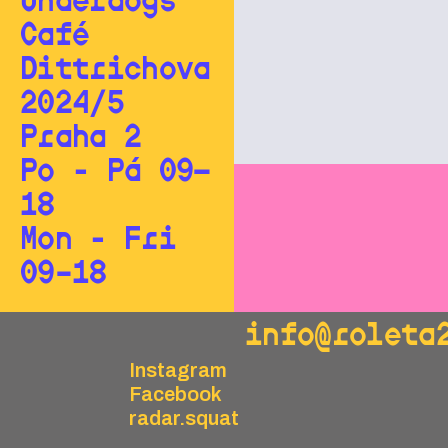
Underdogs
Café
Dittrichova
2024/5
Praha 2
Po - Pá 09—
18
Mon - Fri
09–18
info@roleta
Instagram
Facebook
radar.squat